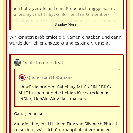
ich habe gerade mal eine Probebuchung gemacht,
allerdings nicht abgeschlossen. Für September/
Oktober könnte ich ohne Probleme bis zur Namens
Display More
Eingabe kommen.
Natürlich lassen sich auch Flüge von Singapur nach
Wir konnten problemlos die Namen eingeben und dann
Phuket zum Beispiel im Joint Venture unter LH-
wurde der Fehler angezeigt und es ging Nix mehr.
Nummer buchen.
Kann es sein, dass du sehr weit im Voraus buchen
Quote from redfloyd
willst und die Flüge noch nicht frei gegeben wurden?
Viele Grüße bin aber gerade unterwegs nach
Quote from NoDurians
Spitzbergen.
Ich würde nur den Gabelflug MUC - SIN / BKK -
Petra
MUC buchen und die beiden Kurzstrecken mit
JetStar, LionAir, Air Asia... machen.
Ganz genau so.
Auf die Idee, mit LH einen Flug von SIN nach Phuket
zu suchen, wäre ich überhaupt nicht gekommen,