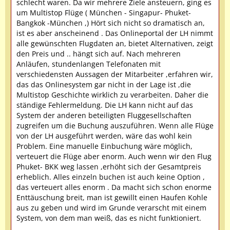
schlecht waren. Da wir mehrere Ziele ansteuern, ging es
um Multistop Flüge ( München - Singapur- Phuket-
Bangkok -München ,) Hört sich nicht so dramatisch an,
ist es aber anscheinend . Das Onlineportal der LH nimmt
alle gewünschten Flugdaten an, bietet Alternativen, zeigt
den Preis und .. hängt sich auf. Nach mehreren
Anläufen, stundenlangen Telefonaten mit
verschiedensten Aussagen der Mitarbeiter ,erfahren wir,
das das Onlinesystem gar nicht in der Lage ist ,die
Multistop Geschichte wirklich zu verarbeiten. Daher die
ständige Fehlermeldung. Die LH kann nicht auf das
System der anderen beteiligten Fluggesellschaften
zugreifen um die Buchung auszuführen. Wenn alle Flüge
von der LH ausgeführt werden, wäre das wohl kein
Problem. Eine manuelle Einbuchung wäre möglich,
verteuert die Flüge aber enorm. Auch wenn wir den Flug
Phuket- BKK weg lassen ,erhöht sich der Gesamtpreis
erheblich. Alles einzeln buchen ist auch keine Option ,
das verteuert alles enorm . Da macht sich schon enorme
Enttäuschung breit, man ist gewillt einen Haufen Kohle
aus zu geben und wird im Grunde verarscht mit einem
System, von dem man weiß, das es nicht funktioniert.