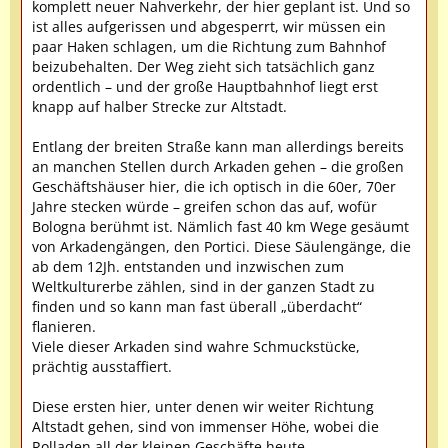
komplett neuer Nahverkehr, der hier geplant ist. Und so
ist alles aufgerissen und abgesperrt, wir müssen ein
paar Haken schlagen, um die Richtung zum Bahnhof
beizubehalten. Der Weg zieht sich tatsächlich ganz
ordentlich – und der große Hauptbahnhof liegt erst
knapp auf halber Strecke zur Altstadt.
Entlang der breiten Straße kann man allerdings bereits
an manchen Stellen durch Arkaden gehen – die großen
Geschäftshäuser hier, die ich optisch in die 60er, 70er
Jahre stecken würde – greifen schon das auf, wofür
Bologna berühmt ist. Nämlich fast 40 km Wege gesäumt
von Arkadengängen, den Portici. Diese Säulengänge, die
ab dem 12Jh. entstanden und inzwischen zum
Weltkulturerbe zählen, sind in der ganzen Stadt zu
finden und so kann man fast überall „überdacht“
flanieren.
Viele dieser Arkaden sind wahre Schmuckstücke,
prächtig ausstaffiert.
Diese ersten hier, unter denen wir weiter Richtung
Altstadt gehen, sind von immenser Höhe, wobei die
Rolladen all der kleinen Geschäfte heute