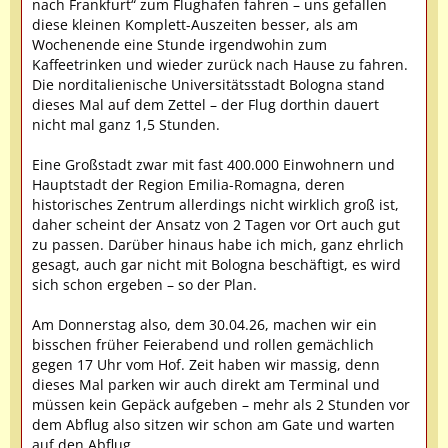
nach Frankfurt“ zum Flughafen fahren – uns gefallen
diese kleinen Komplett-Auszeiten besser, als am
Wochenende eine Stunde irgendwohin zum
Kaffeetrinken und wieder zurück nach Hause zu fahren.
Die norditalienische Universitätsstadt Bologna stand
dieses Mal auf dem Zettel – der Flug dorthin dauert
nicht mal ganz 1,5 Stunden.
Eine Großstadt zwar mit fast 400.000 Einwohnern und
Hauptstadt der Region Emilia-Romagna, deren
historisches Zentrum allerdings nicht wirklich groß ist,
daher scheint der Ansatz von 2 Tagen vor Ort auch gut
zu passen. Darüber hinaus habe ich mich, ganz ehrlich
gesagt, auch gar nicht mit Bologna beschäftigt, es wird
sich schon ergeben – so der Plan.
Am Donnerstag also, dem 30.04.26, machen wir ein
bisschen früher Feierabend und rollen gemächlich
gegen 17 Uhr vom Hof. Zeit haben wir massig, denn
dieses Mal parken wir auch direkt am Terminal und
müssen kein Gepäck aufgeben – mehr als 2 Stunden vor
dem Abflug also sitzen wir schon am Gate und warten
auf den Abflug.