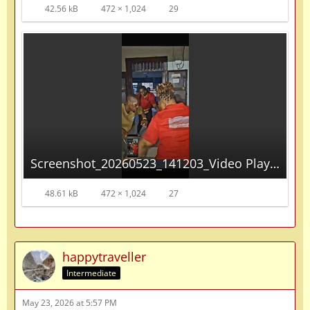
42.56 kB
472 × 1,024
29
Screenshot_20260523_141203_Video Player.jpg
48.61 kB
472 × 1,024
27
happytraveller
Intermediate
May 23, 2026 at 5:57 PM