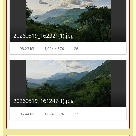
20260519_162321(1).jpg
98.23 kB
1,024 × 576
26
20260519_161247(1).jpg
85.44 kB
1,024 × 576
27