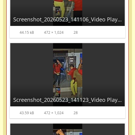
Screenshot_20260523_141106_Video Player.jpg
44.15 kB
472 × 1,024
28
Screenshot_20260523_141123_Video Player.jpg
43.59 kB
472 × 1,024
28