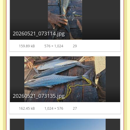
20260521_073114.jpg
159.89 kB
576 × 1,024
29
20260521_073135.jpg
162.45 kB
1,024 × 576
27