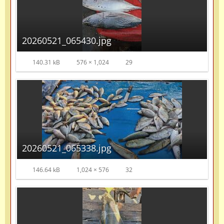
20260521_065430.jpg
140.31 kB
576 × 1,024
29
20260521_065338.jpg
146.64 kB
1,024 × 576
32