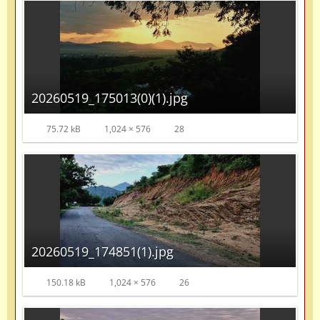
20260519_175013(0)(1).jpg
75.72 kB
1,024 × 576
28
20260519_174851(1).jpg
150.18 kB
1,024 × 576
26