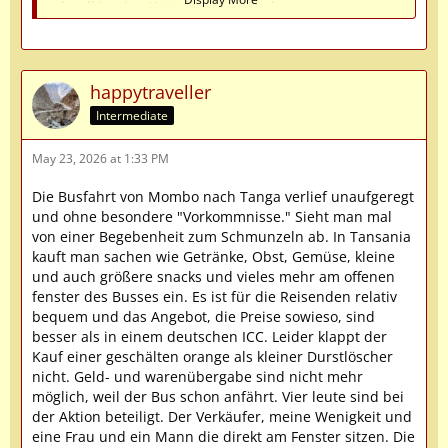
schnell in eine Katastrophe münden.
In Coyah, einem Vorort von Conakry hätte man mich
beinahe „tanzen“ lassen, als ein kleines Mädchen
zwischen 2 parkenden LKW heraus uns rennend vors
Auto lief und halbwegs überfahren wurde. Ich saß
happytraveller
auf dem Beifahrersitz. Die Menschenmenge neben
Intermediate
uns begann zu schreien und wollte die Scheiben
zertrümmern, um mich und meinen Fahrer aus dem
May 23, 2026 at 1:33 PM
Auto zu zerren. Dann schrie jemand aus der Menge
„die Kleine lebt“! Das war dann auch unsere Rettung,
Die Busfahrt von Mombo nach Tanga verlief unaufgeregt
ich stieg aus und zusammen legten wir das blutende
und ohne besondere "Vorkommnisse." Sieht man mal
Mädchen auf den Rücksitz des Autos und fuhren
von einer Begebenheit zum Schmunzeln ab. In Tansania
schnell zum Krankenhaus von Coyah. Dort wurden
kauft man sachen wie Getränke, Obst, Gemüse, kleine
wir von medizinischem Personal schon empfangen
und auch größere snacks und vieles mehr am offenen
und die Patientin gleich in die Notaufnahme
fenster des Busses ein. Es ist für die Reisenden relativ
gebracht. Sie hatte nur Schürfwunden, erbrachte die
bequem und das Angebot, die Preise sowieso, sind
erste Diagnose. Die Geschichte entwickelte sich über
besser als in einem deutschen ICC. Leider klappt der
die nächsten Tage zu einem wahren Krimi, den ich
Kauf einer geschälten orange als kleiner Durstlöscher
jetzt nicht auch noch schildern werde.
nicht. Geld- und warenübergabe sind nicht mehr
möglich, weil der Bus schon anfährt. Vier leute sind bei
Falls jemand nicht weiß, was es bedeutet, jemanden
der Aktion beteiligt. Der Verkäufer, meine Wenigkeit und
in einer prekären Situation in Guinea tanzen zu
eine Frau und ein Mann die direkt am Fenster sitzen. Die
lassen, könnte ich es kurz schildern. Amüsant ist es