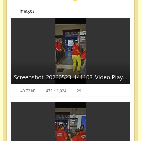
Images
Screenshot_20260523_141103_Video Player.jpg
40.72 kB
472 × 1,024
29