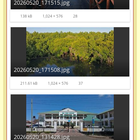
20260520_171515.jpg
138 kB
1,024 × 576
28
20260520_171508.jpg
211.61 kB
1,024 × 576
37
20260520_131428.jpg