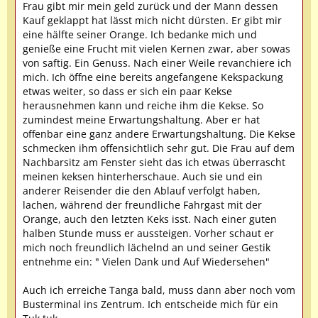
Frau gibt mir mein geld zurück und der Mann dessen
nicht.
Kauf geklappt hat lässt mich nicht dürsten. Er gibt mir
Viele Grüße
eine hälfte seiner Orange. Ich bedanke mich und
genieße eine Frucht mit vielen Kernen zwar, aber sowas
So eine ähnliche situation erlebte ich in Kenya
von saftig. Ein Genuss. Nach einer Weile revanchiere ich
mich. Ich öffne eine bereits angefangene Kekspackung
Ich weiß nicht genau was passierte. Aber ein Mann
etwas weiter, so dass er sich ein paar Kekse
stürzte vom bus.. binnen küfzester zeit schaukelte
herausnehmen kann und reiche ihm die Kekse. So
sich die sizuation auf. Mann aus Kenya, Bus aus
zumindest meine Erwartungshaltung. Aber er hat
Tansania. Die Menschenmrnge schrien empört,
offenbar eine ganz andere Erwartungshaltung. Die Kekse
schaukelten den bus und bedrängten fahrer und
schmecken ihm offensichtlich sehr gut. Die Frau auf dem
busbegleiter. Der verletzte schien leblos und der
Nachbarsitz am Fenster sieht das ich etwas überrascht
anführer der massen legte ihn in den bus neben
meinen keksen hinterherschaue. Auch sie und ein
meinen platz. Die meisten insassen hatten
anderer Reisender die den Ablauf verfolgt haben,
inzwischen den bus hektisch verlassrn. Ich bot hilfe
lachen, während der freundliche Fahrgast mit der
an, aber der anführer reagierte nicht. Dann
Orange, auch den letzten Keks isst. Nach einer guten
entführten sie den bus praktisch, fuhren aber nur
halben Stunde muss er aussteigen. Vorher schaut er
um die häuser in ein Krankenhaus. Am ende alles
mich noch freundlich lächelnd an und seiner Gestik
gut. Drr mann überlebte die polizei verhörte den
entnehme ein: " Vielen Dank und Auf Wiedersehen"
busfahrer 2 oder 3 stunden. Und wir kamen deshalb
sehr sehr spät in mombasa an
Auch ich erreiche Tanga bald, muss dann aber noch vom
Busterminal ins Zentrum. Ich entscheide mich für ein