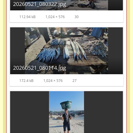
20260521_080322.jpg
112.94 kB
1,024 × 576
30
20260521_080114.jpg
172.4 kB
1,024 × 576
27