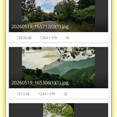
20260519_165712(0)(1).jpg
128.36 kB
1,024 × 576
30
20260519_165306(1)(1).jpg
121.5 kB
1,024 × 576
32