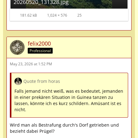
20260520_131328.jpg
181.62 kB
1,024 × 576
25
felix2000
Professional
May 23, 2026 at 1:52 PM
Quote from horas
Falls jemand nicht weiß, was es bedeutet, jemanden
in einer prekären Situation in Guinea tanzen zu
lassen, könnte ich es kurz schildern. Amüsant ist es
nicht.
Wird man als Bestrafung durch's Dorf getrieben und
bezieht dabei Prügel?