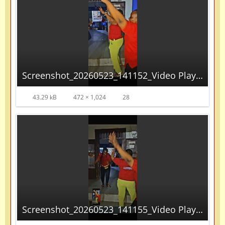
Screenshot_20260523_141152_Video Player.jpg
43.29 kB
472 × 1,024
28
Screenshot_20260523_141155_Video Player.jpg