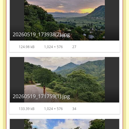
20260519_173938(2).jpg
124.98 kB
1,024 × 576
27
20260519_171759(1).jpg
133.39 kB
1,024 × 576
34