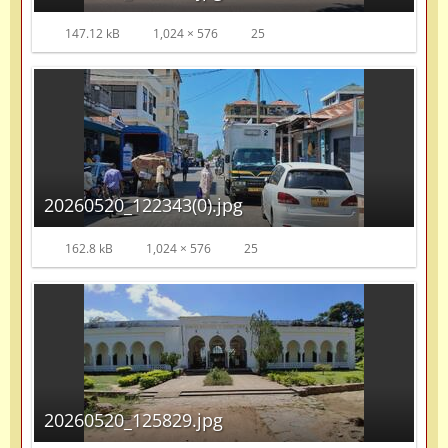
147.12 kB
1,024 × 576
25
20260520_122343(0).jpg
162.8 kB
1,024 × 576
25
20260520_125829.jpg