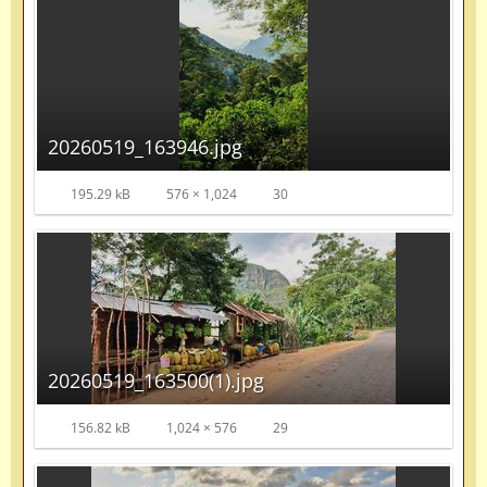
20260519_163946.jpg
195.29 kB
576 × 1,024
30
20260519_163500(1).jpg
156.82 kB
1,024 × 576
29