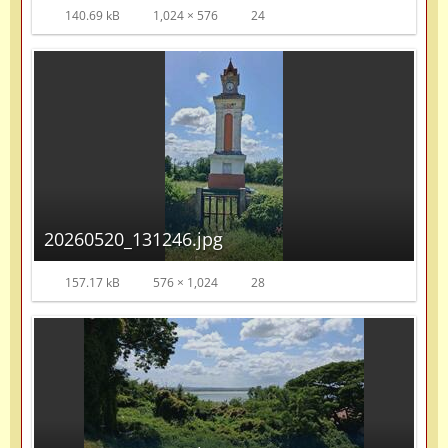
140.69 kB
1,024 × 576
24
20260520_131246.jpg
157.17 kB
576 × 1,024
28