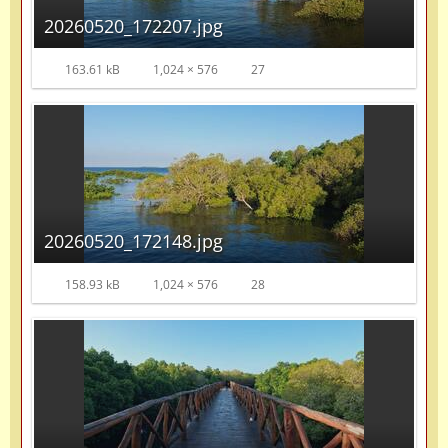
20260520_172207.jpg
163.61 kB
1,024 × 576
27
20260520_172148.jpg
158.93 kB
1,024 × 576
28