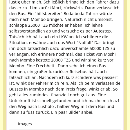
lustig über mich. Schließlich bringe ich den Fahrer dazu
das er ca. 1km zurückfährt, rückwärts. Dann verlasse ich
den Bus. Ein "hilfsbereiter" Boda boda Fahrer würde
mich nach Mombo bringen. Natürlich nicht umsonst,
schlappe 25000 TZS möchte er haben. Ich lehne
selbstverständlich ab und versuche es per Autostop.
Tatsächlich hält auch ein LKW an. Ich schildere die
Situation, erwähne auch das Wort "Notfall" Das bringt
ihn doch tatsächlich dazu unverschämte 50000 TZS zu
verlangen. Ich erinnere nochmal, das Ticket von Moshi
nach Mombo kostete 20000 TZS und wir sind kurz vor
Mombo. Eine Frechheit.. Dann sehe ich einen Bus
komnen, ein großer luxuriöser Reisebus hält auch
tatsächlich an. Nachdem ich kurz schidere was passiert
ist, winkt der Fahrer mich rein. Als ich beim Verlassen de
Busses in Mombo nach dem Preis frage, winkt er ab. So
geht alles zumindest finanziell noch gut aus. Eine
Unterkunft ist schnell gefunden und ich mache mich azf
den Weg nach Lushoto , halber Weg mit dem Bus und
dann zu fuss zurück. Ein paar Bilder anbei.
Images