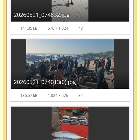
20260521_074832.jpg
141.35 kB
576 × 1,024
43
20260521_074013(0).jpg
136.57 kB
1,024 × 576
34