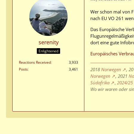
Wer schon mal von Fl
nach EU VO 261 wen
Das Europäische Verb
Flugunregelmäßigkeit
serenity
dort eine gute Infob
Enlightened
Europäisches Verbra
Reactions Received
3,933
2018
Norwegen
, 2
Posts
3,461
Norwegen
, 2021
No
Südafrika
,
2024/25
Wo wir waren oder si