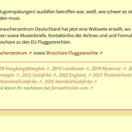
ugverspätungen/-ausfällen betroffen war, weiß, wie schwer es i
den muss.
raucherzentrum Deutschland hat jetzt eine Webseite erstellt, w
en sowie Musterbriefe, Kontaktinfos der Airlines und und Formul
roschüre zu den EU-Fluggastrechten.
ucherzentrum
sowie
Broschüre Fluggastrechte
018
Hongkong&Bangkok
, 2019
Laos&Isaan
, 2019
Myanmar
, 
rwegen
,
2022 Südafrika
, 2022
England,
2023 Thailand/Aust
 Namibia/Südafrika
,
2026 Namibia/Südafrika
nd könnt ihr nachlesen bei
fernwehheilen.com