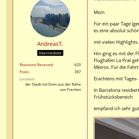
Moin
Für ein paar Tage (ge
es eine absolut schö
mit vielen Highlights
AndreasT.
Hin ging es mit der F
Intermediate
Flughafen La Prat geh
Reactions Received
620
Metros. Für die Fahr
Posts
397
Erachtens mit Tages-
Location
der Stadt mit Dom aus der Nähe
In Barcelona residier
von Frechen
Frühstücksbereich
empfand ich sehr gut