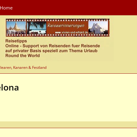
Home
learen, Kanaren & Festland
elona