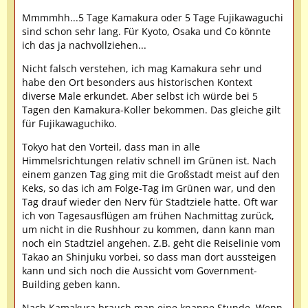
Mmmmhh...5 Tage Kamakura oder 5 Tage Fujikawaguchi
sind schon sehr lang. Für Kyoto, Osaka und Co könnte
ich das ja nachvollziehen...
Nicht falsch verstehen, ich mag Kamakura sehr und
habe den Ort besonders aus historischen Kontext
diverse Male erkundet. Aber selbst ich würde bei 5
Tagen den Kamakura-Koller bekommen. Das gleiche gilt
für Fujikawaguchiko.
Tokyo hat den Vorteil, dass man in alle
Himmelsrichtungen relativ schnell im Grünen ist. Nach
einem ganzen Tag ging mit die Großstadt meist auf den
Keks, so das ich am Folge-Tag im Grünen war, und den
Tag drauf wieder den Nerv für Stadtziele hatte. Oft war
ich von Tagesausflügen am frühen Nachmittag zurück,
um nicht in die Rushhour zu kommen, dann kann man
noch ein Stadtziel angehen. Z.B. geht die Reiselinie vom
Takao an Shinjuku vorbei, so dass man dort aussteigen
kann und sich noch die Aussicht vom Government-
Building geben kann.
Nach Kamakura brauch man eine knappe Stunde. Wenn