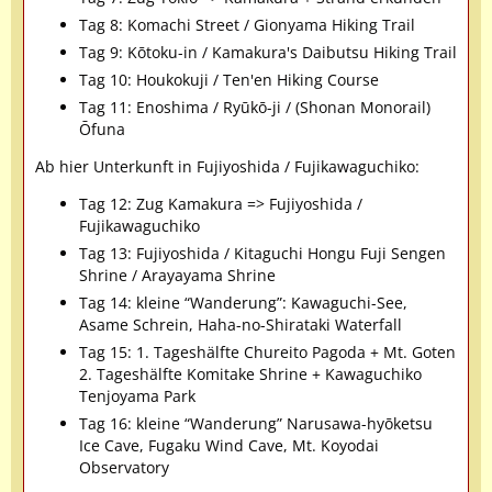
Tag 8: Komachi Street / Gionyama Hiking Trail
Tag 9: Kōtoku-in / Kamakura's Daibutsu Hiking Trail
Tag 10: Houkokuji / Ten'en Hiking Course
Tag 11: Enoshima / Ryūkō-ji / (Shonan Monorail)
Ōfuna
Ab hier Unterkunft in Fujiyoshida / Fujikawaguchiko:
Tag 12: Zug Kamakura => Fujiyoshida /
Fujikawaguchiko
Tag 13: Fujiyoshida / Kitaguchi Hongu Fuji Sengen
Shrine / Arayayama Shrine
Tag 14: kleine “Wanderung”: Kawaguchi-See,
Asame Schrein, Haha-no-Shirataki Waterfall
Tag 15: 1. Tageshälfte Chureito Pagoda + Mt. Goten
2. Tageshälfte Komitake Shrine + Kawaguchiko
Tenjoyama Park
Tag 16: kleine “Wanderung” Narusawa-hyōketsu
Ice Cave, Fugaku Wind Cave, Mt. Koyodai
Observatory