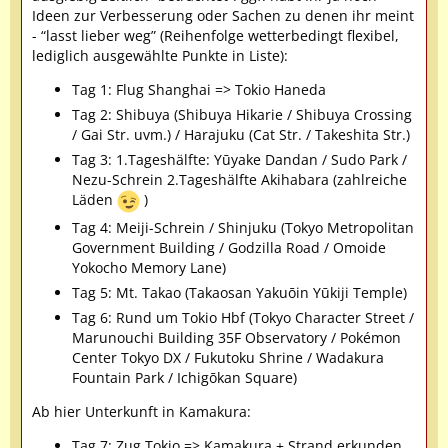
Ideen zur Verbesserung oder Sachen zu denen ihr meint
- “lasst lieber weg” (Reihenfolge wetterbedingt flexibel,
lediglich ausgewählte Punkte in Liste):
Tag 1: Flug Shanghai => Tokio Haneda
Tag 2: Shibuya (Shibuya Hikarie / Shibuya Crossing
/ Gai Str. uvm.) / Harajuku (Cat Str. / Takeshita Str.)
Tag 3: 1.Tageshälfte: Yūyake Dandan / Sudo Park /
Nezu-Schrein 2.Tageshälfte Akihabara (zahlreiche
Läden
)
Tag 4: Meiji-Schrein / Shinjuku (Tokyo Metropolitan
Government Building / Godzilla Road / Omoide
Yokocho Memory Lane)
Tag 5: Mt. Takao (Takaosan Yakuōin Yūkiji Temple)
Tag 6: Rund um Tokio Hbf (Tokyo Character Street /
Marunouchi Building 35F Observatory / Pokémon
Center Tokyo DX / Fukutoku Shrine / Wadakura
Fountain Park / Ichigōkan Square)
Ab hier Unterkunft in Kamakura:
Tag 7: Zug Tokio => Kamakura + Strand erkunden