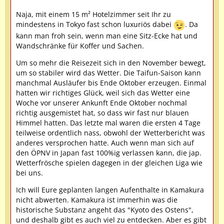
Naja, mit einem 15 m² Hotelzimmer seit Ihr zu
mindestens in Tokyo fast schon luxuriös dabei
. Da
kann man froh sein, wenn man eine Sitz-Ecke hat und
Wandschränke für Koffer und Sachen.
Um so mehr die Reisezeit sich in den November bewegt,
um so stabiler wird das Wetter. Die Taifun-Saison kann
manchmal Ausläufer bis Ende Oktober erzeugen. Einmal
hatten wir richtiges Glück, weil sich das Wetter eine
Woche vor unserer Ankunft Ende Oktober nochmal
richtig ausgemistet hat, so dass wir fast nur blauen
Himmel hatten. Das letzte mal waren die ersten 4 Tage
teilweise ordentlich nass, obwohl der Wetterbericht was
anderes versprochen hatte. Auch wenn man sich auf
den ÖPNV in Japan fast 100%ig verlassen kann, die jap.
Wetterfrösche spielen dagegen in der gleichen Liga wie
bei uns.
Ich will Eure geplanten langen Aufenthalte in Kamakura
nicht abwerten. Kamakura ist immerhin was die
historische Substanz angeht das "Kyoto des Ostens",
und deshalb gibt es auch viel zu entdecken. Aber es gibt