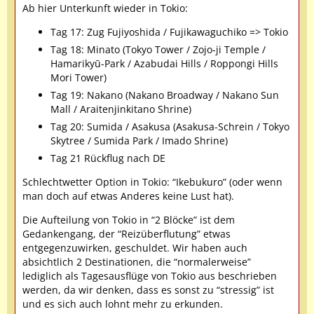
Ab hier Unterkunft wieder in Tokio:
Tag 17: Zug Fujiyoshida / Fujikawaguchiko => Tokio
Tag 18: Minato (Tokyo Tower / Zojo-ji Temple /
Hamarikyū-Park / Azabudai Hills / Roppongi Hills
Mori Tower)
Tag 19: Nakano (Nakano Broadway / Nakano Sun
Mall / Araitenjinkitano Shrine)
Tag 20: Sumida / Asakusa (Asakusa-Schrein / Tokyo
Skytree / Sumida Park / Imado Shrine)
Tag 21 Rückflug nach DE
Schlechtwetter Option in Tokio: “Ikebukuro” (oder wenn
man doch auf etwas Anderes keine Lust hat).
Die Aufteilung von Tokio in “2 Blöcke” ist dem
Gedankengang, der “Reizüberflutung” etwas
entgegenzuwirken, geschuldet. Wir haben auch
absichtlich 2 Destinationen, die “normalerweise”
lediglich als Tagesausflüge von Tokio aus beschrieben
werden, da wir denken, dass es sonst zu “stressig” ist
und es sich auch lohnt mehr zu erkunden.