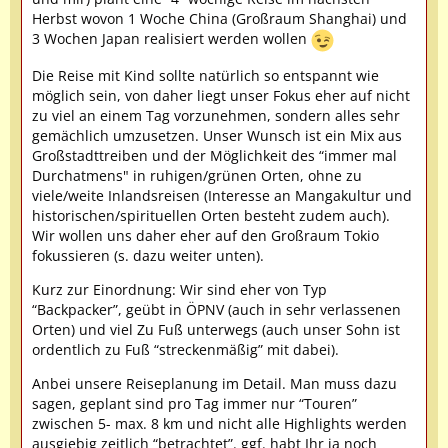
Herbst wovon 1 Woche China (Großraum Shanghai) und
3 Wochen Japan realisiert werden wollen
Die Reise mit Kind sollte natürlich so entspannt wie
möglich sein, von daher liegt unser Fokus eher auf nicht
zu viel an einem Tag vorzunehmen, sondern alles sehr
gemächlich umzusetzen. Unser Wunsch ist ein Mix aus
Großstadttreiben und der Möglichkeit des “immer mal
Durchatmens" in ruhigen/grünen Orten, ohne zu
viele/weite Inlandsreisen (Interesse an Mangakultur und
historischen/spirituellen Orten besteht zudem auch).
Wir wollen uns daher eher auf den Großraum Tokio
fokussieren (s. dazu weiter unten).
Kurz zur Einordnung: Wir sind eher von Typ
“Backpacker”, geübt in ÖPNV (auch in sehr verlassenen
Orten) und viel Zu Fuß unterwegs (auch unser Sohn ist
ordentlich zu Fuß “streckenmäßig” mit dabei).
Anbei unsere Reiseplanung im Detail. Man muss dazu
sagen, geplant sind pro Tag immer nur “Touren”
zwischen 5- max. 8 km und nicht alle Highlights werden
ausgiebig zeitlich “betrachtet”. ggf. habt Ihr ja noch