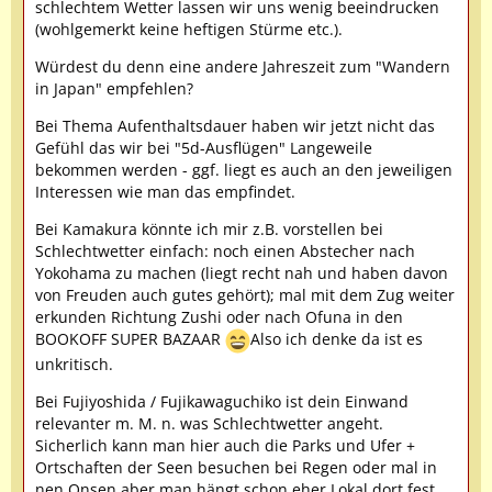
schlechtem Wetter lassen wir uns wenig beeindrucken
(wohlgemerkt keine heftigen Stürme etc.).
Würdest du denn eine andere Jahreszeit zum "Wandern
in Japan" empfehlen?
Bei Thema Aufenthaltsdauer haben wir jetzt nicht das
Gefühl das wir bei "5d-Ausflügen" Langeweile
bekommen werden - ggf. liegt es auch an den jeweiligen
Interessen wie man das empfindet.
Bei Kamakura könnte ich mir z.B. vorstellen bei
Schlechtwetter einfach: noch einen Abstecher nach
Yokohama zu machen (liegt recht nah und haben davon
von Freuden auch gutes gehört); mal mit dem Zug weiter
erkunden Richtung Zushi oder nach Ofuna in den
BOOKOFF SUPER BAZAAR
Also ich denke da ist es
unkritisch.
Bei Fujiyoshida / Fujikawaguchiko ist dein Einwand
relevanter m. M. n. was Schlechtwetter angeht.
Sicherlich kann man hier auch die Parks und Ufer +
Ortschaften der Seen besuchen bei Regen oder mal in
nen Onsen aber man hängt schon eher Lokal dort fest.