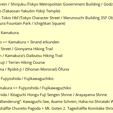
chrein / Shinjuku (Tokyo Metropolitan Government Building / Go
o (Takaosan Yakuōin Yūkiji Temple)
 Tokio Hbf (Tokyo Character Street / Marunouchi Building 35F 
ura Fountain Park / Ichigōkan Square)
n Kamakura:
io => Kamakura + Strand erkunden
Street / Gionyama Hiking Trail
n / Kamakura's Daibutsu Hiking Trail
uji / Ten'en Hiking Course
ma / Ryūkō-ji / (Shonan Monorail) Ōfuna
 Fujiyoshida / Fujikawaguchiko:
makura => Fujiyoshida / Fujikawaguchiko
hida / Kitaguchi Hongu Fuji Sengen Shrine / Arayayama Shrine
 “Wanderung”: Kawaguchi-See, Asame Schrein, Haha-no-Shirataki W
eshälfte Chureito Pagoda + Mt. Goten 2. Tageshälfte Komitake Sh