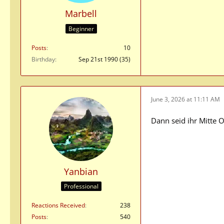
Marbell
Beginner
Posts
10
Birthday
Sep 21st 1990 (35)
June 3, 2026 at 11:11 AM
Dann seid ihr Mitte O
Yanbian
Professional
Reactions Received
238
Posts
540