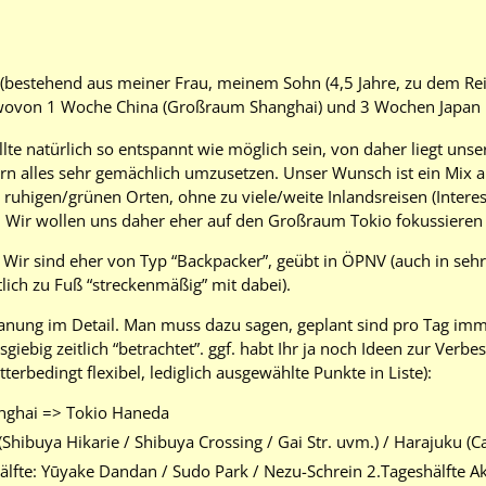
 (bestehend aus meiner Frau, meinem Sohn (4,5 Jahre, zu dem Reis
wovon 1 Woche China (Großraum Shanghai) und 3 Wochen Japan r
llte natürlich so entspannt wie möglich sein, von daher liegt unse
 alles sehr gemächlich umzusetzen. Unser Wunsch ist ein Mix a
ruhigen/grünen Orten, ohne zu viele/weite Inlandsreisen (Interes
 Wir wollen uns daher eher auf den Großraum Tokio fokussieren (
 Wir sind eher von Typ “Backpacker”, geübt in ÖPNV (auch in seh
lich zu Fuß “streckenmäßig” mit dabei).
anung im Detail. Man muss dazu sagen, geplant sind pro Tag imm
giebig zeitlich “betrachtet”. ggf. habt Ihr ja noch Ideen zur Verbe
terbedingt flexibel, lediglich ausgewählte Punkte in Liste):
anghai => Tokio Haneda
Shibuya Hikarie / Shibuya Crossing / Gai Str. uvm.) / Harajuku (Cat 
hälfte: Yūyake Dandan / Sudo Park / Nezu-Schrein 2.Tageshälfte A