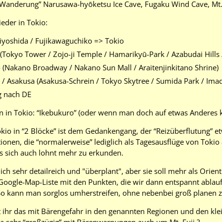
 “Wanderung” Narusawa-hyōketsu Ice Cave, Fugaku Wind Cave, Mt
eder in Tokio:
jiyoshida / Fujikawaguchiko => Tokio
(Tokyo Tower / Zojo-ji Temple / Hamarikyū-Park / Azabudai Hills 
 (Nakano Broadway / Nakano Sun Mall / Araitenjinkitano Shrine)
 / Asakusa (Asakusa-Schrein / Tokyo Skytree / Sumida Park / Ima
g nach DE
n in Tokio: “Ikebukuro” (oder wenn man doch auf etwas Anderes ke
okio in “2 Blöcke” ist dem Gedankengang, der “Reizüberflutung” 
tionen, die “normalerweise” lediglich als Tagesausflüge von Toki
 es sich auch lohnt mehr zu erkunden.
lich sehr detailreich und "überplant", aber sie soll mehr als Orien
e Google-Map-Liste mit den Punkten, die wir dann entspannt ablau
So kann man sorglos umherstreifen, ohne nebenbei groß planen z
t ihr das mit Bärengefahr in den genannten Regionen und den kle
 ja sehr “großzügig” mit Bärenwarnungen auch um Mt. Fuji.?