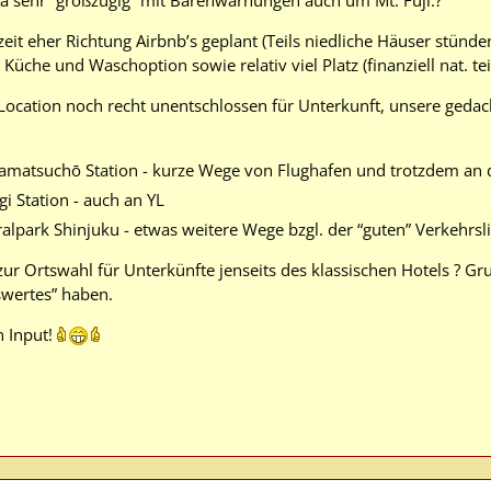
eit eher Richtung Airbnb’s geplant (Teils niedliche Häuser stünd
üche und Waschoption sowie relativ viel Platz (finanziell nat. teil
i Location noch recht unentschlossen für Unterkunft, unsere ged
atsuchō Station - kurze Wege von Flughafen und trotzdem an 
 Station - auch an YL
lpark Shinjuku - etwas weitere Wege bzgl. der “guten” Verkehrsl
 zur Ortswahl für Unterkünfte jenseits des klassischen Hotels ? G
wertes” haben.
n Input!