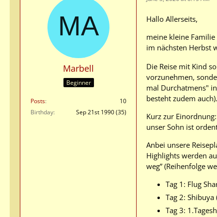
Hallo Allerseits,
meine kleine Familie
im nächsten Herbst 
Die Reise mit Kind so
Marbell
vorzunehmen, sondern
Beginner
mal Durchatmens" in 
besteht zudem auch).
Posts
10
Birthday
Sep 21st 1990 (35)
Kurz zur Einordnung:
unser Sohn ist ordent
Anbei unsere Reisepl
Highlights werden aus
weg” (Reihenfolge wet
Tag 1: Flug Sh
Tag 2: Shibuya (
Tag 3: 1.Tages