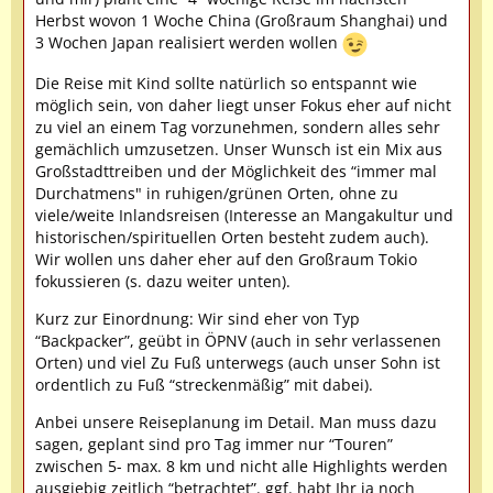
Herbst wovon 1 Woche China (Großraum Shanghai) und
3 Wochen Japan realisiert werden wollen
Die Reise mit Kind sollte natürlich so entspannt wie
möglich sein, von daher liegt unser Fokus eher auf nicht
zu viel an einem Tag vorzunehmen, sondern alles sehr
gemächlich umzusetzen. Unser Wunsch ist ein Mix aus
Großstadttreiben und der Möglichkeit des “immer mal
Durchatmens" in ruhigen/grünen Orten, ohne zu
viele/weite Inlandsreisen (Interesse an Mangakultur und
historischen/spirituellen Orten besteht zudem auch).
Wir wollen uns daher eher auf den Großraum Tokio
fokussieren (s. dazu weiter unten).
Kurz zur Einordnung: Wir sind eher von Typ
“Backpacker”, geübt in ÖPNV (auch in sehr verlassenen
Orten) und viel Zu Fuß unterwegs (auch unser Sohn ist
ordentlich zu Fuß “streckenmäßig” mit dabei).
Anbei unsere Reiseplanung im Detail. Man muss dazu
sagen, geplant sind pro Tag immer nur “Touren”
zwischen 5- max. 8 km und nicht alle Highlights werden
ausgiebig zeitlich “betrachtet”. ggf. habt Ihr ja noch