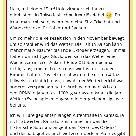
Naja, mit einem 15 m² Hotelzimmer seit Ihr zu
mindestens in Tokyo fast schon luxuriös dabei
. Da
kann man froh sein, wenn man eine Sitz-Ecke hat und
Wandschränke für Koffer und Sachen.
Um so mehr die Reisezeit sich in den November bewegt,
um so stabiler wird das Wetter. Die Taifun-Saison kann
manchmal Ausläufer bis Ende Oktober erzeugen. Einmal
hatten wir richtiges Glück, weil sich das Wetter eine
Woche vor unserer Ankunft Ende Oktober nochmal
richtig ausgemistet hat, so dass wir fast nur blauen
Himmel hatten. Das letzte mal waren die ersten 4 Tage
teilweise ordentlich nass, obwohl der Wetterbericht was
anderes versprochen hatte. Auch wenn man sich auf
den ÖPNV in Japan fast 100%ig verlassen kann, die jap.
Wetterfrösche spielen dagegen in der gleichen Liga wie
bei uns.
Ich will Eure geplanten langen Aufenthalte in Kamakura
nicht abwerten. Kamakura ist immerhin was die
historische Substanz angeht das "Kyoto des Ostens",
und deshalb gibt es auch viel zu entdecken. Aber es gibt