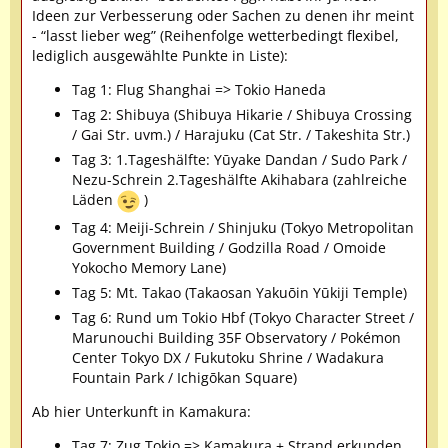
Ideen zur Verbesserung oder Sachen zu denen ihr meint
- “lasst lieber weg” (Reihenfolge wetterbedingt flexibel,
lediglich ausgewählte Punkte in Liste):
Tag 1: Flug Shanghai => Tokio Haneda
Tag 2: Shibuya (Shibuya Hikarie / Shibuya Crossing
/ Gai Str. uvm.) / Harajuku (Cat Str. / Takeshita Str.)
Tag 3: 1.Tageshälfte: Yūyake Dandan / Sudo Park /
Nezu-Schrein 2.Tageshälfte Akihabara (zahlreiche
Läden
)
Tag 4: Meiji-Schrein / Shinjuku (Tokyo Metropolitan
Government Building / Godzilla Road / Omoide
Yokocho Memory Lane)
Tag 5: Mt. Takao (Takaosan Yakuōin Yūkiji Temple)
Tag 6: Rund um Tokio Hbf (Tokyo Character Street /
Marunouchi Building 35F Observatory / Pokémon
Center Tokyo DX / Fukutoku Shrine / Wadakura
Fountain Park / Ichigōkan Square)
Ab hier Unterkunft in Kamakura:
Tag 7: Zug Tokio => Kamakura + Strand erkunden