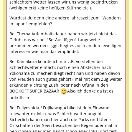
schlechtem Wetter lassen wir uns wenig beeindrucken
(wohlgemerkt keine heftigen Stürme etc.).
Würdest du denn eine andere Jahreszeit zum "Wandern
in Japan" empfehlen?
Bei Thema Aufenthaltsdauer haben wir jetzt nicht das
Gefühl das wir bei "5d-Ausflügen" Langeweile
bekommen werden - ggf. liegt es auch an den jeweiligen
Interessen wie man das empfindet.
Bei Kamakura könnte ich mir z.B. vorstellen bei
Schlechtwetter einfach: noch einen Abstecher nach
Yokohama zu machen (liegt recht nah und haben davon
von Freuden auch gutes gehört); mal mit dem Zug weiter
erkunden Richtung Zushi oder nach Ofuna in den
BOOKOFF SUPER BAZAAR
Also ich denke da ist es
unkritisch.
Bei Fujiyoshida / Fujikawaguchiko ist dein Einwand
relevanter m. M. n. was Schlechtwetter angeht.
Sicherlich kann man hier auch die Parks und Ufer +
Ortschaften der Seen besuchen bei Regen oder mal in
nen Onsen aber man hängt schon eher Lokal dort fest.