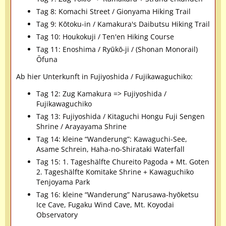
Tag 8: Komachi Street / Gionyama Hiking Trail
Tag 9: Kōtoku-in / Kamakura's Daibutsu Hiking Trail
Tag 10: Houkokuji / Ten'en Hiking Course
Tag 11: Enoshima / Ryūkō-ji / (Shonan Monorail)
Ōfuna
Ab hier Unterkunft in Fujiyoshida / Fujikawaguchiko:
Tag 12: Zug Kamakura => Fujiyoshida /
Fujikawaguchiko
Tag 13: Fujiyoshida / Kitaguchi Hongu Fuji Sengen
Shrine / Arayayama Shrine
Tag 14: kleine “Wanderung”: Kawaguchi-See,
Asame Schrein, Haha-no-Shirataki Waterfall
Tag 15: 1. Tageshälfte Chureito Pagoda + Mt. Goten
2. Tageshälfte Komitake Shrine + Kawaguchiko
Tenjoyama Park
Tag 16: kleine “Wanderung” Narusawa-hyōketsu
Ice Cave, Fugaku Wind Cave, Mt. Koyodai
Observatory