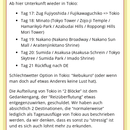
Ab hier Unterkunft wieder in Tokio:
Tag 17: Zug Fujiyoshida / Fujikawaguchiko => Tokio
Tag 18: Minato (Tokyo Tower / Zojo-ji Temple /
Hamarikyū-Park / Azabudai Hills / Roppongi Hills
Mori Tower)
Tag 19: Nakano (Nakano Broadway / Nakano Sun
Mall / Araitenjinkitano Shrine)
Tag 20: Sumida / Asakusa (Asakusa-Schrein / Tokyo
Skytree / Sumida Park / Imado Shrine)
Tag 21 Rückflug nach DE
Schlechtwetter Option in Tokio: “Ikebukuro” (oder wenn
man doch auf etwas Anderes keine Lust hat).
Die Aufteilung von Tokio in “2 Blöcke” ist dem
Gedankengang, der “Reizüberflutung” etwas
entgegenzuwirken, geschuldet. Wir haben auch
absichtlich 2 Destinationen, die “normalerweise”
lediglich als Tagesausflüge von Tokio aus beschrieben
werden, da wir denken, dass es sonst zu “stressig” ist
und es sich auch lohnt mehr zu erkunden.