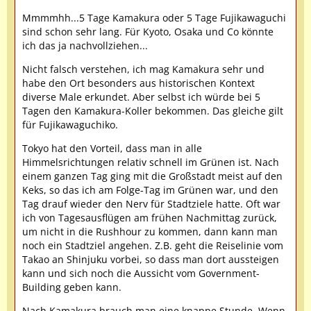
Mmmmhh...5 Tage Kamakura oder 5 Tage Fujikawaguchi
sind schon sehr lang. Für Kyoto, Osaka und Co könnte
ich das ja nachvollziehen...
Nicht falsch verstehen, ich mag Kamakura sehr und
habe den Ort besonders aus historischen Kontext
diverse Male erkundet. Aber selbst ich würde bei 5
Tagen den Kamakura-Koller bekommen. Das gleiche gilt
für Fujikawaguchiko.
Tokyo hat den Vorteil, dass man in alle
Himmelsrichtungen relativ schnell im Grünen ist. Nach
einem ganzen Tag ging mit die Großstadt meist auf den
Keks, so das ich am Folge-Tag im Grünen war, und den
Tag drauf wieder den Nerv für Stadtziele hatte. Oft war
ich von Tagesausflügen am frühen Nachmittag zurück,
um nicht in die Rushhour zu kommen, dann kann man
noch ein Stadtziel angehen. Z.B. geht die Reiselinie vom
Takao an Shinjuku vorbei, so dass man dort aussteigen
kann und sich noch die Aussicht vom Government-
Building geben kann.
Nach Kamakura brauch man eine knappe Stunde. Wenn