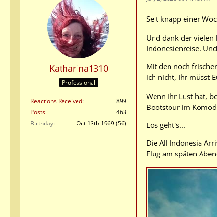
Seit knapp einer Woc
Und dank der vielen 
Indonesienreise. Und 
Mit den noch frischen
Katharina1310
ich nicht, Ihr müsst E
Professional
Wenn Ihr Lust hat, b
Reactions Received
899
Bootstour im Komodo
Posts
463
Birthday
Oct 13th 1969 (56)
Los geht's...
Die All Indonesia Arr
Flug am späten Abend