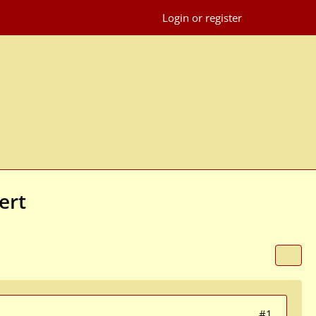
Login or register
ert
#1