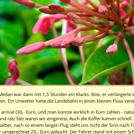
Medan war dann mit 1,5 Stunden ein Klacks. Bzw. er verlängerte s
n. Ein Unwetter hatte die Landebahn in einen kleinen Fluss verwa
arrival (30,- Euro, und man konnte wirklich in Euro zahlen - natü
und ratz fatz waren wir eingereist. Auch die Koffer kamen schnell.
lber, nach so einem langen Flug steht uns nicht der Sinn nach Tax
ür umgerechnet 20,- Euro gebucht. Der Fahrer stand mit einem Schi