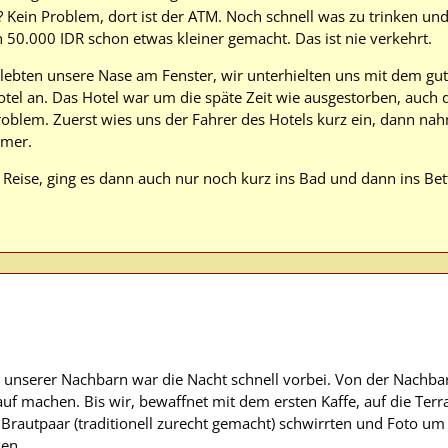
? Kein Problem, dort ist der ATM. Noch schnell was zu trinken un
n 50.000 IDR schon etwas kleiner gemacht. Das ist nie verkehrt.
klebten unsere Nase am Fenster, wir unterhielten uns mit dem g
otel an. Das Hotel war um die späte Zeit wie ausgestorben, auch 
 Problem. Zuerst wies uns der Fahrer des Hotels kurz ein, dann n
mmer.
 Reise, ging es dann auch nur noch kurz ins Bad und dann ins Bett
 unserer Nachbarn war die Nacht schnell vorbei. Von der Nachbar
uf machen. Bis wir, bewaffnet mit dem ersten Kaffe, auf die Terr
Brautpaar (traditionell zurecht gemacht) schwirrten und Foto u
ken.