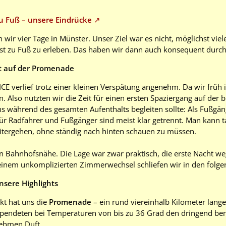
u Fuß – unsere Eindrücke
n wir vier Tage in Münster. Unser Ziel war es nicht, möglichst v
st zu Fuß zu erleben. Das haben wir dann auch konsequent durc
t auf der Promenade
ICE verlief trotz einer kleinen Verspätung angenehm. Da wir frü
n. Also nutzten wir die Zeit für einen ersten Spaziergang auf d
ns während des gesamten Aufenthalts begleiten sollte: Als Fußgä
r Radfahrer und Fußgänger sind meist klar getrennt. Man kann ta
itergehen, ohne ständig nach hinten schauen zu müssen.
 Bahnhofsnähe. Die Lage war zwar praktisch, die erste Nacht weg
einem unkomplizierten Zimmerwechsel schliefen wir in den folge
sere Highlights
kt hat uns die
Promenade
– ein rund viereinhalb Kilometer lang
spendeten bei Temperaturen von bis zu 36 Grad den dringend ben
ehmen Duft.