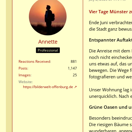
Vier Tage Münster z
Ende Juni verbrachte
die Stadt ganz bewus
Entspannter Auftak
Annette
Die Anreise mit dem 
Professional
noch nicht einchecke
Reactions Received
881
uns etwas auf, das u
Posts
1,147
bewegen. Die Wege fü
Images
25
fotografieren und we
Website
https://bilderwelt-offenburg.de
Unser Wohnung lag in
unerquicklich. Nach 
Grüne Oasen und un
Besonders beeindruc
Die riesigen Bäume 
wunderbaren, angen