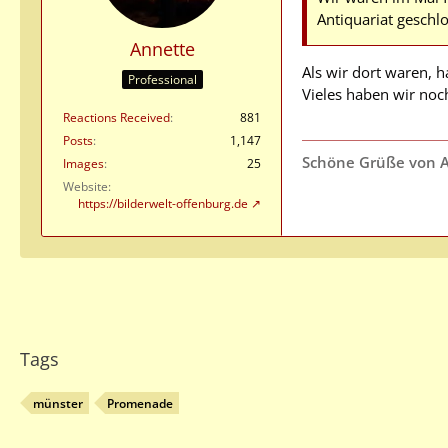
Antiquariat geschl
Annette
Als wir dort waren, 
Professional
Vieles haben wir noc
Reactions Received
881
Posts
1,147
Schöne Grüße von 
Images
25
Website
https://bilderwelt-offenburg.de
Tags
münster
Promenade