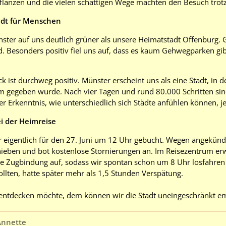
Pflanzen und die vielen schattigen Wege machten den Besuch trotz
tadt für Menschen
ster auf uns deutlich grüner als unsere Heimatstadt Offenburg.
d. Besonders positiv fiel uns auf, dass es kaum Gehwegparken gi
 ist durchweg positiv. Münster erscheint uns als eine Stadt, in 
 gegeben wurde. Nach vier Tagen und rund 80.000 Schritten sin
er Erkenntnis, wie unterschiedlich sich Städte anfühlen können,
i der Heimreise
 eigentlich für den 27. Juni um 12 Uhr gebucht. Wegen angekündi
hieben und bot kostenlose Stornierungen an. Im Reisezentrum erw
die Zugbindung auf, sodass wir spontan schon um 8 Uhr losfahren 
llten, hatte später mehr als 1,5 Stunden Verspätung.
entdecken möchte, dem können wir die Stadt uneingeschränkt e
Annette