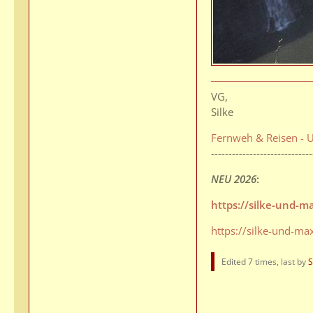
VG,
Silke
Fernweh & Reisen - U
-----------------------------
NEU 2026
:
https://silke-und-
https://silke-und-ma
Edited 7 times, last by
S