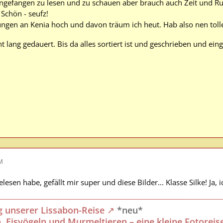
ngefangen zu lesen und zu schauen aber brauch auch Zeit und R
 Schön - seufz!
gen an Kenia hoch und davon träum ich heut. Hab also nen toll
t lang gedauert. Bis da alles sortiert ist und geschrieben und eingef
AM
lesen habe, gefällt mir super und diese Bilder... Klasse Silke! Ja, i
g unserer Lissabon-Reise
*neu*
, Eisvögeln und Murmeltieren – eine kleine Fotoreis