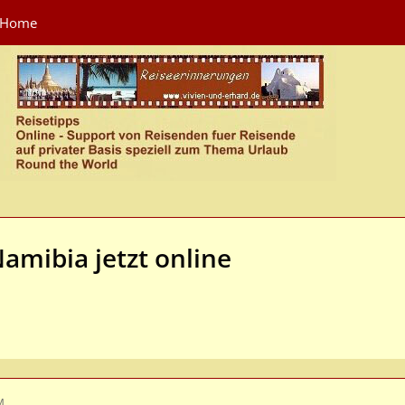
Home
amibia jetzt online
M