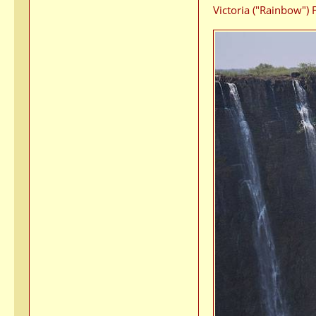
Victoria ("Rainbow") F