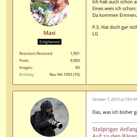
Ich hab auch schon a
Eines weis ich schon:
Da kommen Erinnerun
P.S. Hat doch gar nich
Maxi
LG
Enlightened
Reactions Received
1,901
Posts
9,083
Images
83
Birthday
Nov 9th 1955 (70)
October 7, 2010 at 7:03 
Das, was ich bisher ge
Stolpriger Anfan
Auf zu den Bären