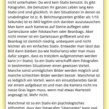
nicht unterhalten: Da wird kein Stativ benutzt. Es gibt
Fotografen, die benutzen ihr ganzes Leben lang kein
Stativ und sind glücklich. In den Situationen in denen es
unabdingbar ist (z. B. Belichtungszeiten größer als 1/10
Sekunde) ist es IMO legitim sich darüber auszutauschen.
Man kann auch Kameras auf Steine auflegen oder
Gartenzäune oder Fototaschen oder Beanbags. Aber
nicht immer ist ein Gartenzaun griffbereit und ein
Beanbag ist ziemlich niedrig, unbequem und nicht
leichter als ein einfaches Stativ. Entweder man lässt das
Bild dann bleiben (so wie NoDurians) oder man muss
dafür sorgen, dass es trotzdem aufgenommen werden
kann (=> Stativ). So ein Stativ verschafft dem Fotografen
in bestimmten Situationen einen gewissen Vorteil.
Manche sonst unmöglichen Bilder werden möglich und
manche schlechten Bilder werden besser. Manchmal ist
es lediglich ein Vorteil, wenn ein einsatzbereites Gerät
vor einem aufgebaut ist und man die Kamera nicht ins
nasse Gras legen muss, wenn mal etwas Wartezeit
angesagt ist. Mehr nicht.
Manchmal ist so ein Stativ ein psychologisches
Hilfsmittel, dass den Fotografen "überreden" kann mal