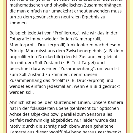
mathematischen und physikalischen Zusammenhängen,
die man einfach nur umgekehrt erneut anwenden muss,
um zu dem gewünschten neutralen Ergebnis zu
kommen.
Beispiel: Jede Art von "Profilierung", wie wir das in der
Fotografie immer wieder finden (Kameraprofil,
Monitorprofil, Druckerprofil) funktionieren nach diesem
Prinzip: Man misst aus dem Zwischenergebnis (z. B. dem
unprofilierten Druckerbild) den Ist-Zustand, vergleicht
ihn mit dem Soll-Zustand (z. B. Test-Target) und
berechnet daraus einen "Zusammenhang", um vom Ist-
zum Soll-Zustand zu kommen, nennt diesen
Zusammenhang das "Profil" (z. B. Druckerprofil) und
wendet es einfach jedesmal an, wenn ein Bild gedruckt
werden soll.
Ähnlich ist es bei den stürzenden Linien. Unsere Kamera
hat in der fokussierten Ebene (senkrecht zur optischen
Achse des Objektivs bzw. parallel zum Sensor) alles
perfekt rechtwinklig abgebildet, nur leider wurde das
Motiv (durch die schräg nach oben/unten gehaltene
Kamera) aus dieser Wohlfühl-Ebene heraus geschwenkt.