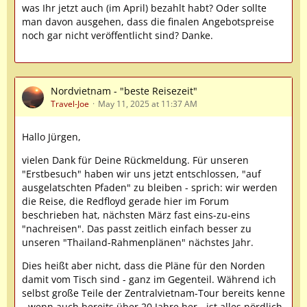
was Ihr jetzt auch (im April) bezahlt habt? Oder sollte
man davon ausgehen, dass die finalen Angebotspreise
noch gar nicht veröffentlicht sind? Danke.
Nordvietnam - "beste Reisezeit"
Travel-Joe
May 11, 2025 at 11:37 AM
Hallo Jürgen,
vielen Dank für Deine Rückmeldung. Für unseren
"Erstbesuch" haben wir uns jetzt entschlossen, "auf
ausgelatschten Pfaden" zu bleiben - sprich: wir werden
die Reise, die Redfloyd gerade hier im Forum
beschrieben hat, nächsten März fast eins-zu-eins
"nachreisen". Das passt zeitlich einfach besser zu
unseren "Thailand-Rahmenplänen" nächstes Jahr.
Dies heißt aber nicht, dass die Pläne für den Norden
damit vom Tisch sind - ganz im Gegenteil. Während ich
selbst große Teile der Zentralvietnam-Tour bereits kenne
- wenn auch bereits über 20 Jahre her - ist alles nördlich