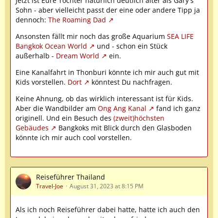
Jetzt ist Eure Tochter natürlich deutlich älter als Gary's
Sohn - aber vielleicht passt der eine oder andere Tipp ja
dennoch:
The Roaming Dad
Ansonsten fällt mir noch das große Aquarium
SEA LIFE
Bangkok Ocean World
und - schon ein Stück
außerhalb -
Dream World
ein.
Eine Kanalfahrt in Thonburi könnte ich mir auch gut mit
Kids vorstellen.
Dort
könntest Du nachfragen.
Keine Ahnung, ob das wirklich interessant ist für Kids.
Aber die Wandbilder am
Ong Ang Kanal
fand ich ganz
originell. Und ein Besuch des
(zweit)höchsten
Gebäudes
Bangkoks mit Blick durch den Glasboden
könnte ich mir auch cool vorstellen.
Reiseführer Thailand
Travel-Joe
August 31, 2023 at 8:15 PM
Als ich noch Reiseführer dabei hatte, hatte ich auch den