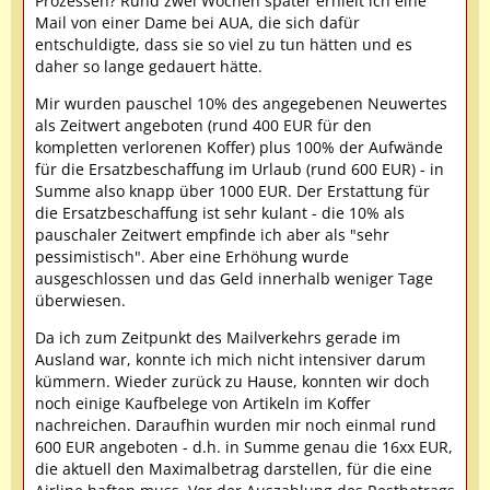
Prozessen? Rund zwei Wochen später erhielt ich eine
Mail von einer Dame bei AUA, die sich dafür
entschuldigte, dass sie so viel zu tun hätten und es
daher so lange gedauert hätte.
Mir wurden pauschel 10% des angegebenen Neuwertes
als Zeitwert angeboten (rund 400 EUR für den
kompletten verlorenen Koffer) plus 100% der Aufwände
für die Ersatzbeschaffung im Urlaub (rund 600 EUR) - in
Summe also knapp über 1000 EUR. Der Erstattung für
die Ersatzbeschaffung ist sehr kulant - die 10% als
pauschaler Zeitwert empfinde ich aber als "sehr
pessimistisch". Aber eine Erhöhung wurde
ausgeschlossen und das Geld innerhalb weniger Tage
überwiesen.
Da ich zum Zeitpunkt des Mailverkehrs gerade im
Ausland war, konnte ich mich nicht intensiver darum
kümmern. Wieder zurück zu Hause, konnten wir doch
noch einige Kaufbelege von Artikeln im Koffer
nachreichen. Daraufhin wurden mir noch einmal rund
600 EUR angeboten - d.h. in Summe genau die 16xx EUR,
die aktuell den Maximalbetrag darstellen, für die eine