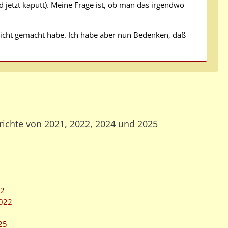
d jetzt kaputt). Meine Frage ist, ob man das irgendwo
 nicht gemacht habe. Ich habe aber nun Bedenken, daß
richte von 2021, 2022, 2024 und 2025
22
2022
25