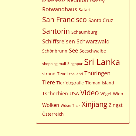
Reunion
Reiseterrasse
river city
Rotwandhaus
Safari
San Francisco
Santa Cruz
Santorin
Schaumburg
Schiffsreisen
Schwarzwald
See
Schönbrunn
Seeschwalbe
Sri Lanka
shopping mall
Singapur
Thüringen
strand
Texel
thailand
Tiere
Tierfotografie
Tioman Island
Video
Tschechien
USA
Vögel
Wien
Xinjiang
Wolken
Zingst
Wüste Thar
Österreich