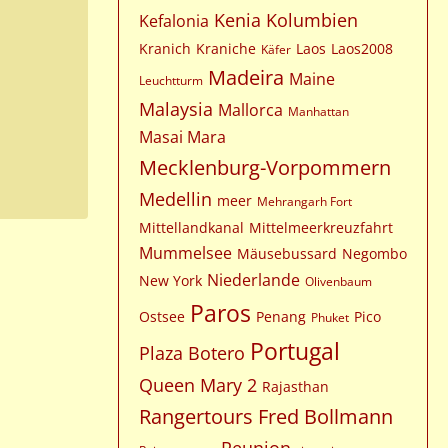
Kenia
Kolumbien
Kefalonia
Kranich
Kraniche
Laos
Laos2008
Käfer
Madeira
Maine
Leuchtturm
Malaysia
Mallorca
Manhattan
Masai Mara
Mecklenburg-Vorpommern
Medellin
meer
Mehrangarh Fort
Mittellandkanal
Mittelmeerkreuzfahrt
Mummelsee
Mäusebussard
Negombo
Niederlande
New York
Olivenbaum
Paros
Ostsee
Penang
Pico
Phuket
Portugal
Plaza Botero
Queen Mary 2
Rajasthan
Rangertours Fred Bollmann