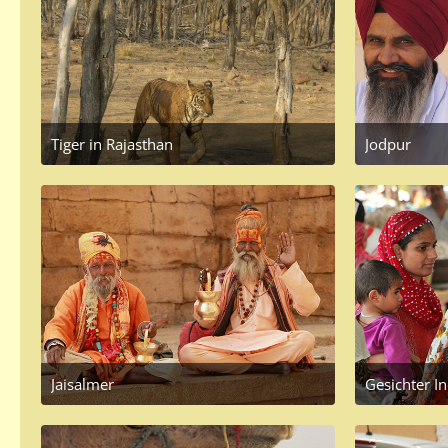
Tiger in Rajasthan
Jodpur
November 18, 2016 at 3:31 PM
June 2
Jaisalmer
Gesichter I
June 17, 2016 at 7:20 AM
June 7
2