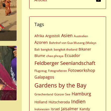
Tags
Asien
Afrika
Argostoli
Australien
Azoren
Bahnhof von Gua Musang (Malays
Bikaner
Bali
bangkok
bangkok thailand
Ecuador
Blume
chao phraya
Feldberger Seenlandschaft
Fotoworkshop
Flugzeug
Fotografieren
Galapagos
Gardens by the Bay
Hamburg
Griechenland
Günzer See
Indien
Holland
Hütscheroda
Jaisalmer
Israel
Kandy
Indonesien