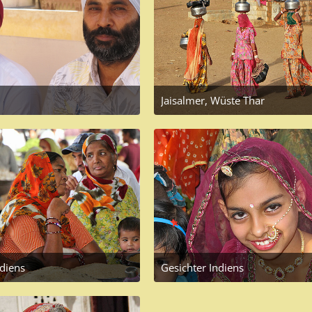
Jaisalmer, Wüste Thar
6, 2016 at 5:37 PM
June 17, 2016 at 7:23 AM
1
ndiens
Gesichter Indiens
, 2016 at 10:14 AM
June 7, 2016 at 10:14 AM
3