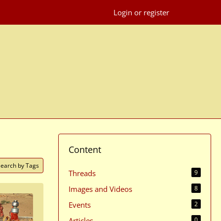
Login or register
Content
Search by Tags
Threads
9
Images and Videos
8
Events
2
Articles
0