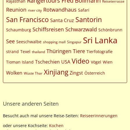
Rangertours Fred Bollmann
Rajasthan
Reiseterrasse
Reunion
Rotwandhaus
Safari
river city
San Francisco
Santorin
Santa Cruz
Schiffsreisen
Schwarzwald
Schaumburg
Schönbrunn
Sri Lanka
See
Seeschwalbe
shopping mall
Singapur
Thüringen
Tiere
strand
Texel
Tierfotografie
thailand
Video
Tschechien
USA
Tioman Island
Vögel
Wien
Xinjiang
Wolken
Zingst
Österreich
Wüste Thar
Unsere anderen Seiten
Besucht auch mal unsere Reise-Seiten:
Reiseerinnerungen
oder unsere Kochseite:
Kochen