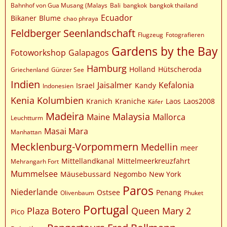
Bahnhof von Gua Musang (Malays
Bali
bangkok
bangkok thailand
Ecuador
Bikaner
Blume
chao phraya
Feldberger Seenlandschaft
Flugzeug
Fotografieren
Gardens by the Bay
Fotoworkshop
Galapagos
Hamburg
Holland
Hütscheroda
Griechenland
Günzer See
Indien
Jaisalmer
Kefalonia
Israel
Kandy
Indonesien
Kenia
Kolumbien
Kranich
Kraniche
Laos
Laos2008
Käfer
Madeira
Malaysia
Maine
Mallorca
Leuchtturm
Masai Mara
Manhattan
Mecklenburg-Vorpommern
Medellin
meer
Mittellandkanal
Mittelmeerkreuzfahrt
Mehrangarh Fort
Mummelsee
Mäusebussard
Negombo
New York
Paros
Niederlande
Ostsee
Penang
Olivenbaum
Phuket
Portugal
Plaza Botero
Queen Mary 2
Pico