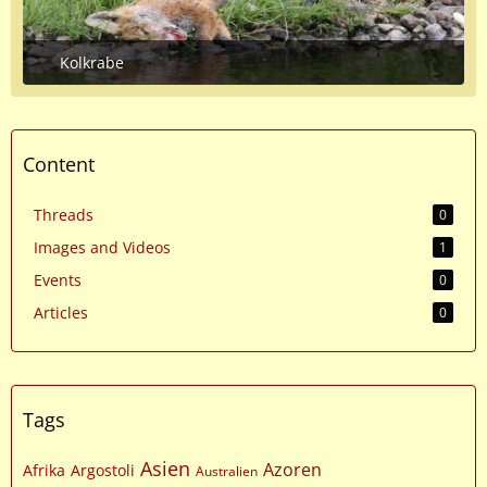
Kolkrabe
June 28, 2020 at 10:30 PM
Content
Threads
0
Images and Videos
1
Events
0
Articles
0
Tags
Asien
Azoren
Afrika
Argostoli
Australien