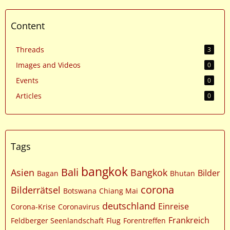
Content
Threads
3
Images and Videos
0
Events
0
Articles
0
Tags
bangkok
Bali
Asien
Bangkok
Bilder
Bagan
Bhutan
corona
Bilderrätsel
Botswana
Chiang Mai
deutschland
Einreise
Corona-Krise
Coronavirus
Frankreich
Feldberger Seenlandschaft
Flug
Forentreffen