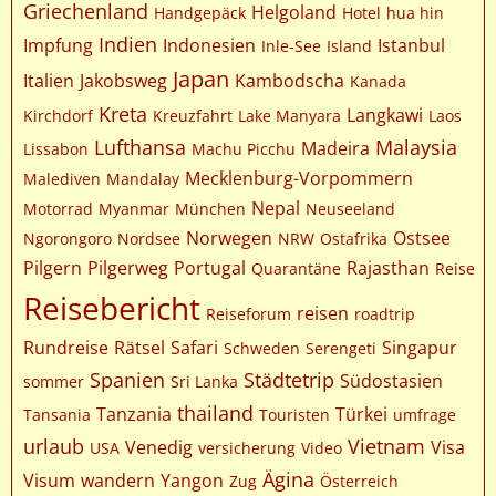
Griechenland
Helgoland
Handgepäck
Hotel
hua hin
Indien
Impfung
Indonesien
Istanbul
Inle-See
Island
Japan
Italien
Jakobsweg
Kambodscha
Kanada
Kreta
Langkawi
Kirchdorf
Kreuzfahrt
Lake Manyara
Laos
Lufthansa
Malaysia
Madeira
Lissabon
Machu Picchu
Mecklenburg-Vorpommern
Malediven
Mandalay
Nepal
Motorrad
Myanmar
München
Neuseeland
Norwegen
Ostsee
Ngorongoro
Nordsee
NRW
Ostafrika
Pilgern
Pilgerweg
Portugal
Rajasthan
Quarantäne
Reise
Reisebericht
reisen
Reiseforum
roadtrip
Rundreise
Rätsel
Safari
Singapur
Schweden
Serengeti
Spanien
Städtetrip
Südostasien
sommer
Sri Lanka
thailand
Tanzania
Türkei
Tansania
Touristen
umfrage
urlaub
Vietnam
Venedig
Visa
USA
versicherung
Video
Ägina
Visum
wandern
Yangon
Zug
Österreich