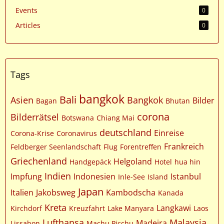
Events
0
Articles
0
Tags
bangkok
Bali
Asien
Bangkok
Bilder
Bagan
Bhutan
corona
Bilderrätsel
Botswana
Chiang Mai
deutschland
Einreise
Corona-Krise
Coronavirus
Frankreich
Feldberger Seenlandschaft
Flug
Forentreffen
Griechenland
Helgoland
Handgepäck
Hotel
hua hin
Indien
Impfung
Indonesien
Istanbul
Inle-See
Island
Japan
Italien
Jakobsweg
Kambodscha
Kanada
Kreta
Langkawi
Kirchdorf
Kreuzfahrt
Lake Manyara
Laos
Lufthansa
Malaysia
Madeira
Lissabon
Machu Picchu