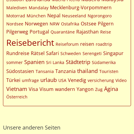
Mecklenburg-Vorpommern
Malediven
Mandalay
Nepal
Motorrad
München
Neuseeland
Ngorongoro
Norwegen
Ostsee
Pilgern
Nordsee
NRW
Ostafrika
Pilgerweg
Portugal
Rajasthan
Quarantäne
Reise
Reisebericht
reisen
Reiseforum
roadtrip
Rundreise
Rätsel
Safari
Singapur
Schweden
Serengeti
Spanien
Städtetrip
sommer
Sri Lanka
Südamerika
thailand
Südostasien
Tanzania
Tansania
Touristen
urlaub
Türkei
Venedig
umfrage
USA
versicherung
Video
Vietnam
Ägina
Visa
Visum
wandern
Yangon
Zug
Österreich
Unsere anderen Seiten