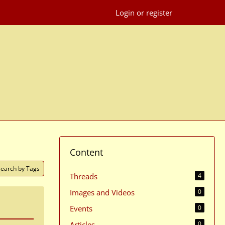
Login or register
Content
Search by Tags
Threads
4
Images and Videos
0
Events
0
Articles
0