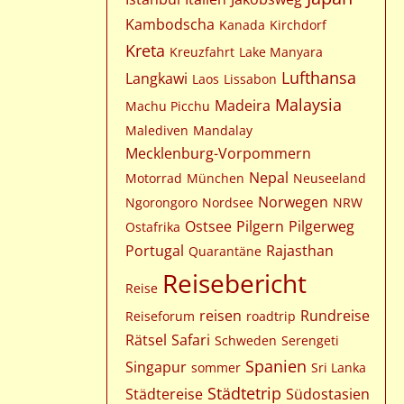
Kambodscha
Kanada
Kirchdorf
Kreta
Kreuzfahrt
Lake Manyara
Lufthansa
Langkawi
Laos
Lissabon
Malaysia
Madeira
Machu Picchu
Malediven
Mandalay
Mecklenburg-Vorpommern
Nepal
Motorrad
München
Neuseeland
Norwegen
Ngorongoro
Nordsee
NRW
Ostsee
Pilgern
Pilgerweg
Ostafrika
Portugal
Rajasthan
Quarantäne
Reisebericht
Reise
reisen
Rundreise
Reiseforum
roadtrip
Rätsel
Safari
Schweden
Serengeti
Spanien
Singapur
sommer
Sri Lanka
Städtetrip
Städtereise
Südostasien