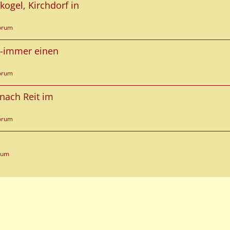
gel, Kirchdorf in
Forum
ol-immer einen
Forum
 nach Reit im
Forum
rum