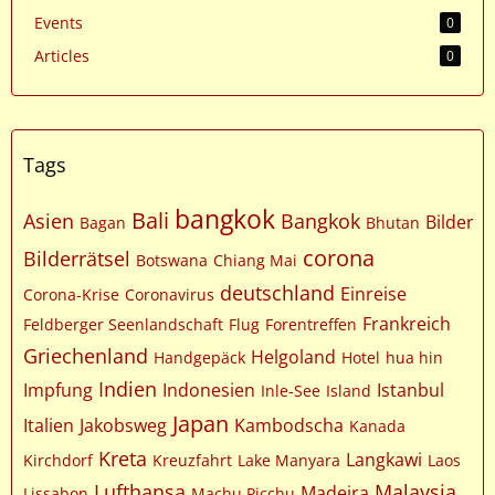
Events
0
Articles
0
Tags
bangkok
Bali
Asien
Bangkok
Bilder
Bagan
Bhutan
corona
Bilderrätsel
Botswana
Chiang Mai
deutschland
Einreise
Corona-Krise
Coronavirus
Frankreich
Feldberger Seenlandschaft
Flug
Forentreffen
Griechenland
Helgoland
Handgepäck
Hotel
hua hin
Indien
Impfung
Indonesien
Istanbul
Inle-See
Island
Japan
Italien
Jakobsweg
Kambodscha
Kanada
Kreta
Langkawi
Kirchdorf
Kreuzfahrt
Lake Manyara
Laos
Lufthansa
Malaysia
Madeira
Lissabon
Machu Picchu