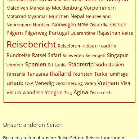
Mecklenburg-Vorpommern
Malediven
Mandalay
Nepal
Motorrad
Myanmar
München
Neuseeland
Norwegen
Ostsee
Ngorongoro
Nordsee
NRW
Ostafrika
Pilgern
Pilgerweg
Portugal
Rajasthan
Quarantäne
Reise
Reisebericht
reisen
Reiseforum
roadtrip
Rundreise
Rätsel
Safari
Singapur
Schweden
Serengeti
Spanien
Städtetrip
Südostasien
sommer
Sri Lanka
thailand
Tanzania
Türkei
Tansania
Touristen
umfrage
urlaub
Vietnam
Venedig
Visa
USA
versicherung
Video
Ägina
Visum
wandern
Yangon
Zug
Österreich
Unsere anderen Seiten
Besucht auch mal unsere Reise-Seiten:
Reiseerinnerungen