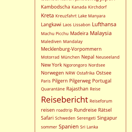
Kambodscha
Kanada
Kirchdorf
Kreta
Kreuzfahrt
Lake Manyara
Lufthansa
Langkawi
Laos
Lissabon
Malaysia
Madeira
Machu Picchu
Malediven
Mandalay
Mecklenburg-Vorpommern
Nepal
Motorrad
München
Neuseeland
New York
Ngorongoro
Nordsee
Norwegen
Ostsee
NRW
Ostafrika
Pilgern
Pilgerweg
Portugal
Paris
Rajasthan
Quarantäne
Reise
Reisebericht
Reiseforum
reisen
Rundreise
Rätsel
roadtrip
Safari
Singapur
Schweden
Serengeti
Spanien
sommer
Sri Lanka