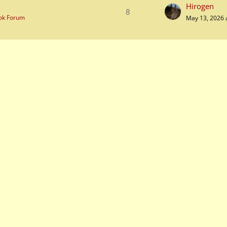
Hirogen
8
ok Forum
May 13, 2026 