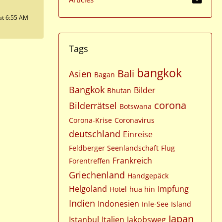
at 6:55 AM
Tags
bangkok
Bali
Asien
Bagan
Bangkok
Bilder
Bhutan
corona
Bilderrätsel
Botswana
Corona-Krise
Coronavirus
deutschland
Einreise
Feldberger Seenlandschaft
Flug
Frankreich
Forentreffen
Griechenland
Handgepäck
Helgoland
Impfung
Hotel
hua hin
Indien
Indonesien
Inle-See
Island
Japan
Istanbul
Italien
Jakobsweg