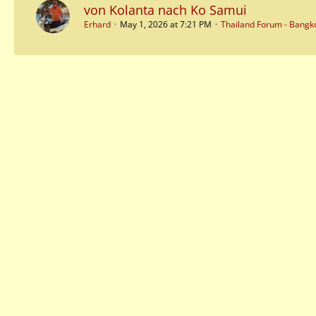
von Kolanta nach Ko Samui
Erhard
May 1, 2026 at 7:21 PM
Thailand Forum - Bangk