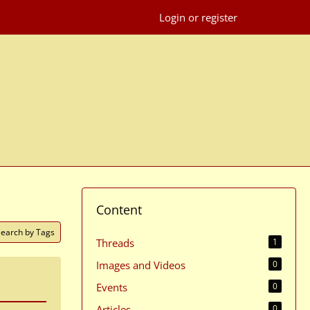
Login or register
Content
Search by Tags
Threads
1
Images and Videos
0
Events
0
Articles
0