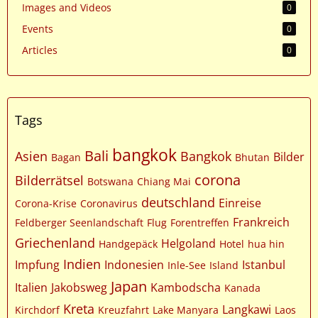
Images and Videos
0
Events
0
Articles
0
Tags
bangkok
Bali
Asien
Bangkok
Bilder
Bagan
Bhutan
corona
Bilderrätsel
Botswana
Chiang Mai
deutschland
Einreise
Corona-Krise
Coronavirus
Frankreich
Feldberger Seenlandschaft
Flug
Forentreffen
Griechenland
Helgoland
Handgepäck
Hotel
hua hin
Indien
Impfung
Indonesien
Istanbul
Inle-See
Island
Japan
Italien
Jakobsweg
Kambodscha
Kanada
Kreta
Langkawi
Kirchdorf
Kreuzfahrt
Lake Manyara
Laos