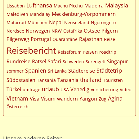
Lufthansa
Malaysia
Madeira
Lissabon
Machu Picchu
Mecklenburg-Vorpommern
Malediven
Mandalay
Nepal
Motorrad
München
Neuseeland
Ngorongoro
Norwegen
Ostsee
Pilgern
Nordsee
NRW
Ostafrika
Pilgerweg
Portugal
Rajasthan
Quarantäne
Reise
Reisebericht
reisen
Reiseforum
roadtrip
Rundreise
Rätsel
Safari
Singapur
Schweden
Serengeti
Spanien
Städtetrip
Städtereise
sommer
Sri Lanka
thailand
Südostasien
Tanzania
Tansania
Touristen
urlaub
Türkei
Venedig
umfrage
USA
versicherung
Video
Vietnam
Ägina
Visa
Visum
wandern
Yangon
Zug
Österreich
Unsere anderen Seiten