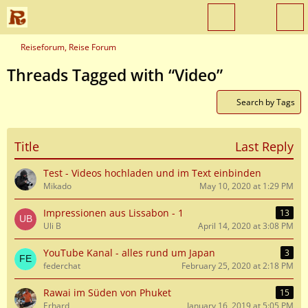
Reiseforum, Reise Forum
Threads Tagged with “Video”
Search by Tags
Title
Last Reply
Test - Videos hochladen und im Text einbinden
Mikado
May 10, 2020 at 1:29 PM
Impressionen aus Lissabon - 1
13
Uli B
April 14, 2020 at 3:08 PM
YouTube Kanal - alles rund um Japan
3
federchat
February 25, 2020 at 2:18 PM
Rawai im Süden von Phuket
15
Erhard
January 16, 2019 at 5:05 PM