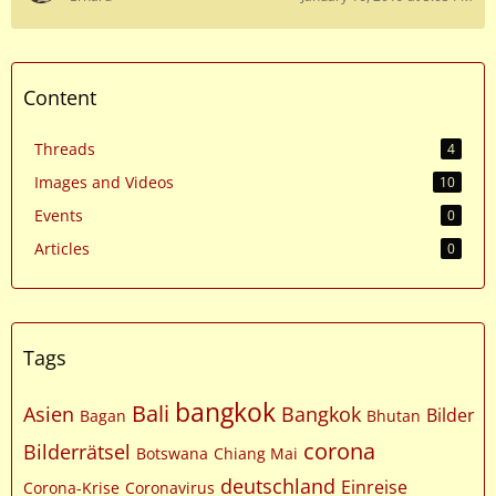
Content
Threads
4
Images and Videos
10
Events
0
Articles
0
Tags
bangkok
Bali
Asien
Bangkok
Bilder
Bagan
Bhutan
corona
Bilderrätsel
Botswana
Chiang Mai
deutschland
Einreise
Corona-Krise
Coronavirus