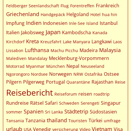
Frankreich
Feldberger Seenlandschaft
Flug
Forentreffen
Griechenland
Helgoland
Handgepäck
Hotel
hua hin
Indien
Impfung
Indonesien
Istanbul
Inle-See
Island
Japan
Italien
Jakobsweg
Kambodscha
Kanada
Kreta
Langkawi
Kirchdorf
Kreuzfahrt
Lake Manyara
Laos
Lufthansa
Malaysia
Madeira
Lissabon
Machu Picchu
Mecklenburg-Vorpommern
Malediven
Mandalay
Nepal
Motorrad
Myanmar
München
Neuseeland
Norwegen
Ostsee
Ngorongoro
Nordsee
NRW
Ostafrika
Pilgern
Pilgerweg
Portugal
Rajasthan
Quarantäne
Reise
Reisebericht
reisen
Reiseforum
roadtrip
Rundreise
Rätsel
Safari
Singapur
Schweden
Serengeti
Spanien
Städtetrip
Südostasien
sommer
Sri Lanka
thailand
Tanzania
Türkei
Tansania
Touristen
umfrage
urlaub
Vietnam
Venedig
Visa
USA
versicherung
Video