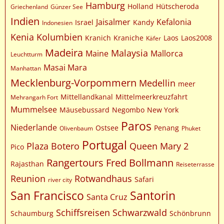
Hamburg
Holland
Hütscheroda
Griechenland
Günzer See
Indien
Jaisalmer
Kefalonia
Israel
Kandy
Indonesien
Kenia
Kolumbien
Kranich
Kraniche
Laos
Laos2008
Käfer
Madeira
Malaysia
Maine
Mallorca
Leuchtturm
Masai Mara
Manhattan
Mecklenburg-Vorpommern
Medellin
meer
Mittellandkanal
Mittelmeerkreuzfahrt
Mehrangarh Fort
Mummelsee
Mäusebussard
Negombo
New York
Paros
Niederlande
Ostsee
Penang
Olivenbaum
Phuket
Portugal
Plaza Botero
Queen Mary 2
Pico
Rangertours Fred Bollmann
Rajasthan
Reiseterrasse
Reunion
Rotwandhaus
Safari
river city
San Francisco
Santorin
Santa Cruz
Schiffsreisen
Schwarzwald
Schaumburg
Schönbrunn