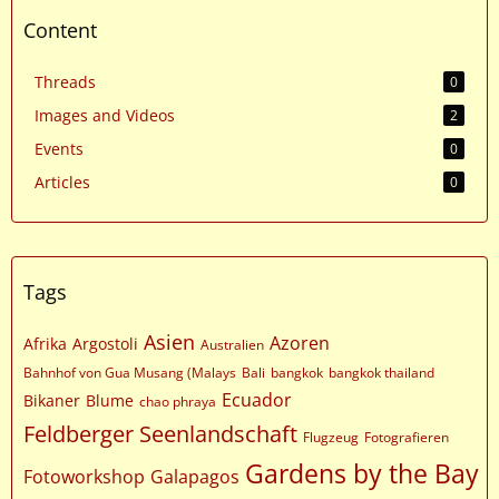
Content
Threads
0
Images and Videos
2
Events
0
Articles
0
Tags
Asien
Azoren
Afrika
Argostoli
Australien
Bahnhof von Gua Musang (Malays
Bali
bangkok
bangkok thailand
Ecuador
Bikaner
Blume
chao phraya
Feldberger Seenlandschaft
Flugzeug
Fotografieren
Gardens by the Bay
Fotoworkshop
Galapagos