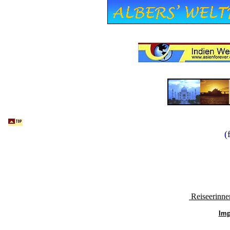
(
Reiseerinne
Im