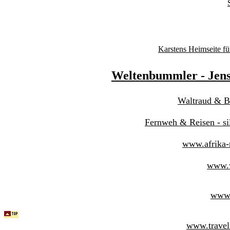
Karstens Heimseite f
Weltenbummler - Jen
Waltraud & B
Fernweh & Reisen - s
www.afrika-r
www.w
www.
www.travel