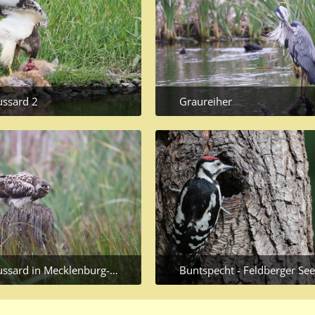
ssard 2
Graureiher
28, 2020 at 9:14 PM
June 28, 2020 at 8:51 PM
rd in Mecklenburg- Vorpommern
Buntspecht - Feldberger Seenlandsc
25, 2020 at 8:14 PM
June 16, 2020 at 1:55 PM
1