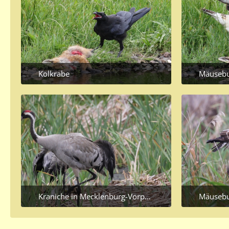
Kolkrabe
Mäusebu
June 28, 2020 at 10:30 PM
June 
Kraniche in Mecklenburg-Vorpommern
Mäusebussa
June 28, 2020 at 8:41 PM
June 