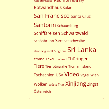
Reunion
Reiseterrasse
river city
Rotwandhaus
Safari
San Francisco
Santa Cruz
Santorin
Schaumburg
Schiffsreisen
Schwarzwald
See
Schönbrunn
Seeschwalbe
Sri Lanka
shopping mall
Singapur
Thüringen
strand
Texel
thailand
Tiere
Tierfotografie
Tioman Island
Video
Tschechien
USA
Vögel
Wien
Xinjiang
Wolken
Zingst
Wüste Thar
Österreich