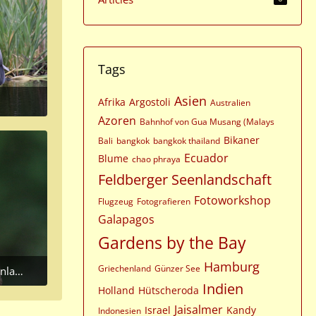
Tags
Asien
Afrika
Argostoli
Australien
Azoren
Bahnhof von Gua Musang (Malays
Bikaner
Bali
bangkok
bangkok thailand
Ecuador
Blume
chao phraya
Feldberger Seenlandschaft
Fotoworkshop
Flugzeug
Fotografieren
Galapagos
Gardens by the Bay
Hamburg
Griechenland
Günzer See
haft
Indien
Holland
Hütscheroda
Jaisalmer
Israel
Kandy
Indonesien