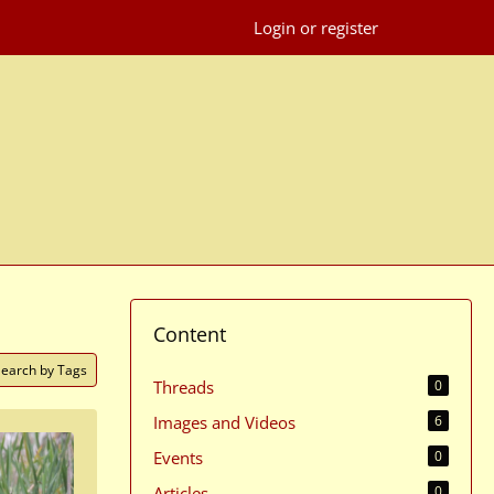
Login or register
Content
Search by Tags
Threads
0
Images and Videos
6
Events
0
Articles
0