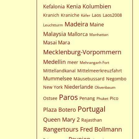
Kenia
Kolumbien
Kefalonia
Kranich
Kraniche
Laos
Laos2008
Käfer
Madeira
Maine
Leuchtturm
Malaysia
Mallorca
Manhattan
Masai Mara
Mecklenburg-Vorpommern
Medellin
meer
Mehrangarh Fort
Mittellandkanal
Mittelmeerkreuzfahrt
Mummelsee
Mäusebussard
Negombo
Niederlande
New York
Olivenbaum
Paros
Ostsee
Penang
Pico
Phuket
Portugal
Plaza Botero
Queen Mary 2
Rajasthan
Rangertours Fred Bollmann