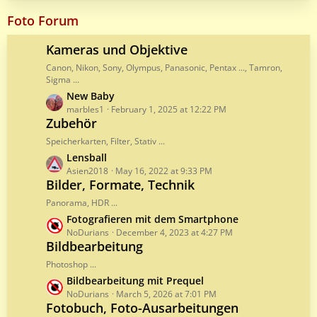
s
s
t
Foto Forum
t
P
s
o
Kameras und Objektive
s
Canon, Nikon, Sony, Olympus, Panasonic, Pentax ..., Tamron,
t
Sigma ...
s
L
New Baby
a
marbles1
February 1, 2025 at 12:22 PM
Zubehör
s
t
Speicherkarten, Filter, Stativ ...
P
L
Lensball
o
a
Asien2018
May 16, 2022 at 9:33 PM
s
Bilder, Formate, Technik
s
t
t
Panorama, HDR ...
s
P
L
Fotografieren mit dem Smartphone
o
a
NoDurians
December 4, 2023 at 4:27 PM
s
Bildbearbeitung
s
t
t
Photoshop ...
s
P
L
Bildbearbeitung mit Prequel
o
a
NoDurians
March 5, 2026 at 7:01 PM
s
Fotobuch, Foto-Ausarbeitungen
s