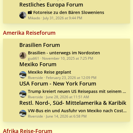
s
Restliches Europa Forum
s
t
t
L
📸 Fotoreise zu den Bären Sloweniens
s
P
a
Mikado
July 31, 2026 at 9:44 PM
o
s
s
t
Amerika Reiseforum
t
P
s
o
Brasilien Forum
s
L
Brasilien - unterwegs im Nordosten
t
a
gudi61
November 10, 2025 at 7:25 PM
s
Mexiko Forum
s
t
L
Mexiko Reise geplant
P
a
Riverside
February 23, 2026 at 12:09 PM
o
USA Forum - New York Forum
s
s
t
L
Trump kreiert neuen US Reisepass mit seinem Konterfei
t
P
a
Riverside
June 28, 2026 at 11:51 AM
s
o
Restl. Nord-, Süd- Mittelamerika & Karibik
s
s
t
L
VW-Bus ein und Ausfuhr von Mexiko nach Costa-Rica, aktuelle Infos
t
P
a
Riverside
June 14, 2026 at 6:58 PM
s
o
s
s
t
Afrika Reise-Forum
t