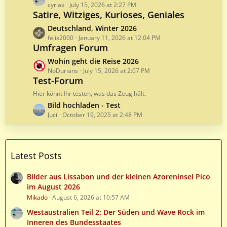
o
a
cyriax
July 15, 2026 at 2:27 PM
s
Satire, Witziges, Kurioses, Geniales
s
t
t
L
Deutschland, Winter 2026
s
P
a
felix2000
January 11, 2026 at 12:04 PM
o
Umfragen Forum
s
s
t
L
Wohin geht die Reise 2026
t
P
a
NoDurians
July 15, 2026 at 2:07 PM
s
o
Test-Forum
s
s
t
Hier könnt Ihr testen, was das Zeug hält.
t
P
L
Bild hochladen - Test
s
o
a
Juci
October 19, 2025 at 2:48 PM
s
s
t
t
s
P
Latest Posts
o
s
t
Bilder aus Lissabon und der kleinen Azoreninsel Pico
s
im August 2026
Mikado
August 6, 2026 at 10:57 AM
Westaustralien Teil 2: Der Süden und Wave Rock im
Inneren des Bundesstaates