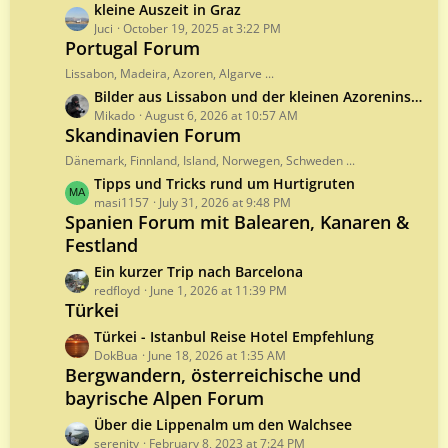
t
L
kleine Auszeit in Graz
s
P
a
Juci
October 19, 2025 at 3:22 PM
o
Portugal Forum
s
s
t
Lissabon, Madeira, Azoren, Algarve ...
t
P
L
Bilder aus Lissabon und der kleinen Azoreninsel Pico im August 2026
s
o
a
Mikado
August 6, 2026 at 10:57 AM
s
Skandinavien Forum
s
t
t
Dänemark, Finnland, Island, Norwegen, Schweden ...
s
P
L
Tipps und Tricks rund um Hurtigruten
o
a
masi1157
July 31, 2026 at 9:48 PM
s
Spanien Forum mit Balearen, Kanaren &
s
t
Festland
t
s
P
L
Ein kurzer Trip nach Barcelona
o
a
redfloyd
June 1, 2026 at 11:39 PM
s
Türkei
s
t
t
L
Türkei - Istanbul Reise Hotel Empfehlung
s
P
a
DokBua
June 18, 2026 at 1:35 AM
o
Bergwandern, österreichische und
s
s
bayrische Alpen Forum
t
t
P
L
Über die Lippenalm um den Walchsee
s
o
a
serenity
February 8, 2023 at 7:24 PM