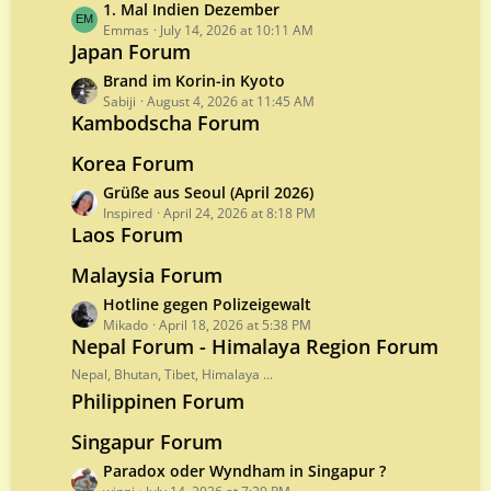
s
t
L
1. Mal Indien Dezember
P
a
Emmas
July 14, 2026 at 10:11 AM
o
Japan Forum
s
s
t
L
Brand im Korin-in Kyoto
t
P
a
Sabiji
August 4, 2026 at 11:45 AM
s
o
Kambodscha Forum
s
s
t
Korea Forum
t
P
s
o
L
Grüße aus Seoul (April 2026)
s
a
Inspired
April 24, 2026 at 8:18 PM
Laos Forum
t
s
s
t
Malaysia Forum
P
o
L
Hotline gegen Polizeigewalt
s
a
Mikado
April 18, 2026 at 5:38 PM
Nepal Forum - Himalaya Region Forum
t
s
s
t
Nepal, Bhutan, Tibet, Himalaya ...
P
Philippinen Forum
o
s
Singapur Forum
t
L
Paradox oder Wyndham in Singapur ?
s