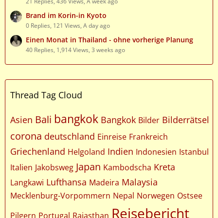
21 Replies, 436 Views, A week ago
Brand im Korin-in Kyoto
0 Replies, 121 Views, A day ago
Einen Monat in Thailand - ohne vorherige Planung
40 Replies, 1,914 Views, 3 weeks ago
Thread Tag Cloud
bangkok
Bali
Asien
Bangkok
Bilderrätsel
Bilder
corona
deutschland
Einreise
Frankreich
Griechenland
Indien
Helgoland
Indonesien
Istanbul
Japan
Kreta
Italien
Jakobsweg
Kambodscha
Lufthansa
Malaysia
Langkawi
Madeira
Mecklenburg-Vorpommern
Nepal
Norwegen
Ostsee
Reisebericht
Pilgern
Portugal
Rajasthan