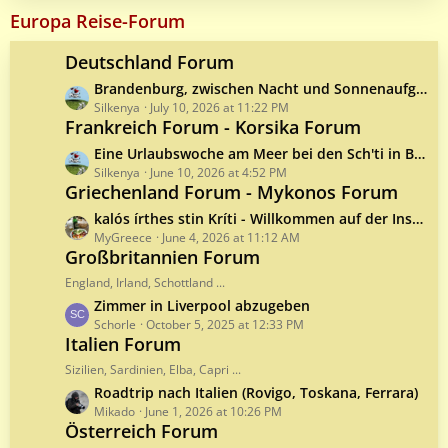
t
Europa Reise-Forum
P
o
Deutschland Forum
s
L
Brandenburg, zwischen Nacht und Sonnenaufgang
t
a
Silkenya
July 10, 2026 at 11:22 PM
s
Frankreich Forum - Korsika Forum
s
t
L
Eine Urlaubswoche am Meer bei den Sch'ti in Bray-Dunes
P
a
Silkenya
June 10, 2026 at 4:52 PM
o
Griechenland Forum - Mykonos Forum
s
s
t
L
kalós írthes stin Kríti - Willkommen auf der Insel Kreta
t
P
a
MyGreece
June 4, 2026 at 11:12 AM
s
o
Großbritannien Forum
s
s
t
England, Irland, Schottland ...
t
P
L
Zimmer in Liverpool abzugeben
s
o
a
Schorle
October 5, 2025 at 12:33 PM
s
Italien Forum
s
t
t
Sizilien, Sardinien, Elba, Capri ...
s
P
L
Roadtrip nach Italien (Rovigo, Toskana, Ferrara)
o
a
Mikado
June 1, 2026 at 10:26 PM
s
Österreich Forum
s
t