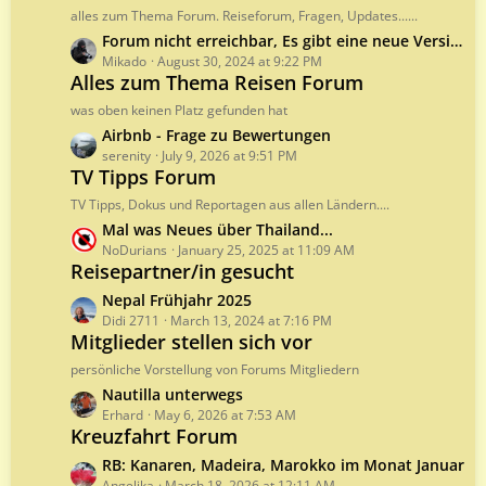
t
t
alles zum Thema Forum. Reiseforum, Fragen, Updates......
s
P
L
Forum nicht erreichbar, Es gibt eine neue Version
o
a
Mikado
August 30, 2024 at 9:22 PM
s
Alles zum Thema Reisen Forum
s
t
t
was oben keinen Platz gefunden hat
s
P
L
Airbnb - Frage zu Bewertungen
o
a
serenity
July 9, 2026 at 9:51 PM
s
TV Tipps Forum
s
t
t
TV Tipps, Dokus und Reportagen aus allen Ländern....
s
P
L
Mal was Neues über Thailand...
o
a
NoDurians
January 25, 2025 at 11:09 AM
s
Reisepartner/in gesucht
s
t
t
L
Nepal Frühjahr 2025
s
P
a
Didi 2711
March 13, 2024 at 7:16 PM
o
Mitglieder stellen sich vor
s
s
t
persönliche Vorstellung von Forums Mitgliedern
t
P
L
Nautilla unterwegs
s
o
a
Erhard
May 6, 2026 at 7:53 AM
s
Kreuzfahrt Forum
s
t
t
L
RB: Kanaren, Madeira, Marokko im Monat Januar
s
P
Angelika
March 18, 2026 at 12:11 AM