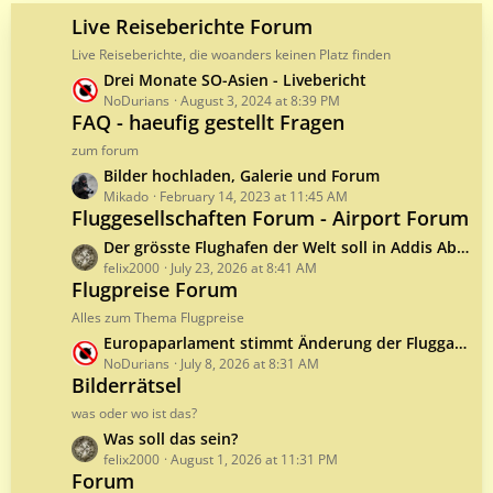
o
Live Reiseberichte Forum
s
Live Reiseberichte, die woanders keinen Platz finden
t
L
Drei Monate SO-Asien - Livebericht
s
a
NoDurians
August 3, 2024 at 8:39 PM
FAQ - haeufig gestellt Fragen
s
t
zum forum
P
L
Bilder hochladen, Galerie und Forum
o
a
Mikado
February 14, 2023 at 11:45 AM
s
Fluggesellschaften Forum - Airport Forum
s
t
t
L
Der grösste Flughafen der Welt soll in Addis Abeba entstehen
s
P
a
felix2000
July 23, 2026 at 8:41 AM
o
Flugpreise Forum
s
s
t
Alles zum Thema Flugpreise
t
P
L
Europaparlament stimmt Änderung der Fluggastrechte zu
s
o
a
NoDurians
July 8, 2026 at 8:31 AM
s
Bilderrätsel
s
t
t
was oder wo ist das?
s
P
L
Was soll das sein?
o
a
felix2000
August 1, 2026 at 11:31 PM
s
Forum
s