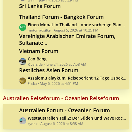
a
winni
July 14, 2026 at 7:29 PM
Sri Lanka Forum
s
t
Thailand Forum - Bangkok Forum
P
o
L
Einen Monat in Thailand - ohne vorherige Planung
s
a
motorradsilke
August 5, 2026 at 10:25 PM
Vereinigte Arabischen Emirate Forum,
t
s
s
Sultanate ..
t
P
Vietnam Forum
o
L
Cao Bang
s
a
Riverside
June 24, 2026 at 7:58 AM
t
Restliches Asien Forum
s
s
t
L
Assalomu alaykum, Reisebericht 12 Tage Usbekistan im April 2026
P
a
Flicka
May 6, 2026 at 4:51 PM
o
s
s
t
Australien Reiseforum - Ozeanien Reiseforum
t
P
s
o
Australien Forum - Ozeanien Forum
s
L
Westaustralien Teil 2: Der Süden und Wave Rock im Inneren des Bundesstaates
t
a
cyriax
August 6, 2026 at 8:58 AM
s
s