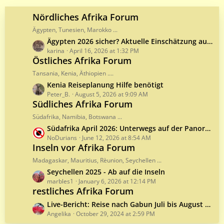
P
s
o
Nördliches Afrika Forum
s
Ägypten, Tunesien, Marokko ...
t
L
Ägypten 2026 sicher? Aktuelle Einschätzung aus Sicht vor Ort
s
a
karina
April 16, 2026 at 1:32 PM
Östliches Afrika Forum
s
t
Tansania, Kenia, Äthiopien ....
P
L
Kenia Reiseplanung Hilfe benötigt
o
a
Peter_B.
August 5, 2026 at 9:09 AM
s
Südliches Afrika Forum
s
t
t
Südafrika, Namibia, Botswana ...
s
P
L
Südafrika April 2026: Unterwegs auf der Panorama Route und ihrer Umgebung
o
a
NoDurians
June 12, 2026 at 8:54 AM
s
Inseln vor Afrika Forum
s
t
t
Madagaskar, Mauritius, Rèunion, Seychellen ...
s
P
L
Seychellen 2025 - Ab auf die Inseln
o
a
marbles1
January 6, 2026 at 12:14 PM
s
restliches Afrika Forum
s
t
t
L
Live-Bericht: Reise nach Gabun Juli bis August 2022
s
P
a
Angelika
October 29, 2024 at 2:59 PM
o