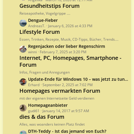
a
o
Gesundheitstips Forum
s
s
t
Reiseapotheke, Vogelgrippe ....
t
P
L
Dengue-Fieber
s
o
a
AndreasT.
January 6, 2026 at 4:33 PM
s
Lifestyle Forum
s
t
t
Essen, Trinken, Rezepte, Musik, CD-Tipps, Bücher, Trends....
s
P
L
Regenjacken oder lieber Regenschirm
o
a
winni
February 7, 2025 at 3:20 PM
s
Internet, PC, Homepages, Smartphone -
s
t
Forum
t
s
P
Infos, Fragen und Anregungen
o
L
Update-Ende für Windows 10 – was jetzt zu tun ist
s
a
Erhard
September 2, 2025 at 7:02 PM
t
Homepages vermarkten Forum
s
s
t
mit der eigenen Internetseite Geld verdienen
P
L
Homepageanbieter
o
a
gudi61
January 14, 2017 at 9:57 AM
s
dies & das Forum
s
t
t
Alles, was woanders keinen Platz findet
s
P
L
DTH-Teddy - Ist das jemand von Euch?