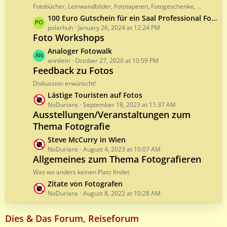
t
t
Fotobücher, Leinwandbilder, Fototapeten, Fotogeschenke, ...
s
P
L
100 Euro Gutschein für ein Saal Professional Fotobuch
o
a
polarhuh
January 26, 2024 at 12:24 PM
s
Foto Workshops
s
t
t
L
Analoger Fotowalk
s
P
a
annilein
October 27, 2020 at 10:59 PM
o
Feedback zu Fotos
s
s
t
Diskussion erwünscht!
t
P
L
Lästige Touristen auf Fotos
s
o
a
NoDurians
September 18, 2023 at 11:37 AM
s
Ausstellungen/Veranstaltungen zum
s
t
Thema Fotografie
t
s
P
L
Steve McCurry in Wien
o
a
NoDurians
August 4, 2023 at 10:07 AM
s
Allgemeines zum Thema Fotografieren
s
t
t
Was wo anders keinen Platz findet
s
P
L
Zitate von Fotografen
o
a
NoDurians
August 8, 2022 at 10:28 AM
s
s
t
t
Dies & Das Forum, Reiseforum
s
P