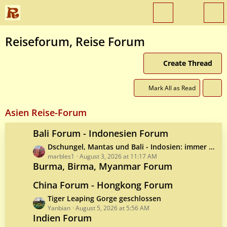
Reiseforum, Reise Forum
Create Thread
Mark All as Read
Asien Reise-Forum
Bali Forum - Indonesien Forum
L
Dschungel, Mantas und Bali - Indosien: immer eine Reise wert
a
marbles1
August 3, 2026 at 11:17 AM
Burma, Birma, Myanmar Forum
s
t
China Forum - Hongkong Forum
P
o
L
Tiger Leaping Gorge geschlossen
s
a
Yanbian
August 5, 2026 at 5:56 AM
Indien Forum
t
s