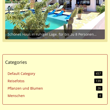
Schönes Haus in ruhiger Lage, für bis zu 8 Personen,zu vermieten.
April 8, 2023 at 1:25 PM
Categories
Default Category
457
Reisefotos
139
Pflanzen und Blumen
26
Menschen
4