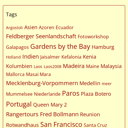
Tags
Asien
Azoren
Ecuador
Argostoli
Feldberger Seenlandschaft
Fotoworkshop
Gardens by the Bay
Hamburg
Galapagos
Indien
Kenia
Jaisalmer
Kefalonia
Holland
Madeira
Kolumbien
Malaysia
Maine
Laos
Laos2008
Mallorca
Masai Mara
Mecklenburg-Vorpommern
Medellin
meer
Paros
Plaza Botero
Mummelsee
Niederlande
Portugal
Queen Mary 2
Rangertours Fred Bollmann
Reunion
San Francisco
Rotwandhaus
Santa Cruz