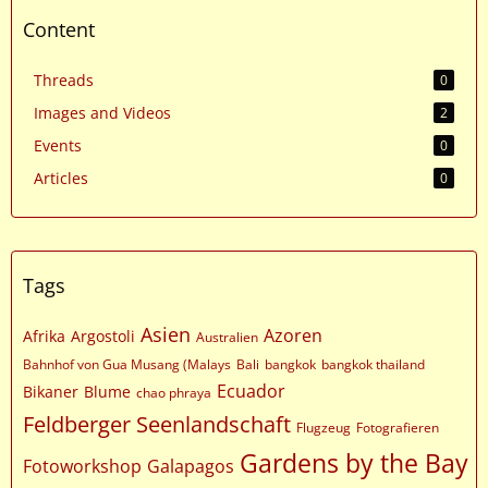
Content
Threads
0
Images and Videos
2
Events
0
Articles
0
Tags
Asien
Azoren
Afrika
Argostoli
Australien
Bahnhof von Gua Musang (Malays
Bali
bangkok
bangkok thailand
Ecuador
Bikaner
Blume
chao phraya
Feldberger Seenlandschaft
Flugzeug
Fotografieren
Gardens by the Bay
Fotoworkshop
Galapagos