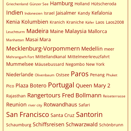
Hamburg
Holland
Hütscheroda
Griechenland
Günzer See
Indien
Jaisalmer
Kefalonia
Israel
Kandy
Indonesien
Kenia
Kolumbien
Kranich
Kraniche
Laos
Laos2008
Käfer
Madeira
Malaysia
Maine
Mallorca
Leuchtturm
Masai Mara
Manhattan
Mecklenburg-Vorpommern
Medellin
meer
Mittellandkanal
Mittelmeerkreuzfahrt
Mehrangarh Fort
Mummelsee
Mäusebussard
Negombo
New York
Paros
Niederlande
Ostsee
Penang
Olivenbaum
Phuket
Portugal
Plaza Botero
Queen Mary 2
Pico
Rangertours Fred Bollmann
Rajasthan
Reiseterrasse
Reunion
Rotwandhaus
Safari
river city
San Francisco
Santorin
Santa Cruz
Schiffsreisen
Schwarzwald
Schaumburg
Schönbrunn