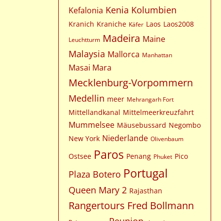
Kenia
Kolumbien
Kefalonia
Kranich
Kraniche
Laos
Laos2008
Käfer
Madeira
Maine
Leuchtturm
Malaysia
Mallorca
Manhattan
Masai Mara
Mecklenburg-Vorpommern
Medellin
meer
Mehrangarh Fort
Mittellandkanal
Mittelmeerkreuzfahrt
Mummelsee
Mäusebussard
Negombo
Niederlande
New York
Olivenbaum
Paros
Ostsee
Penang
Pico
Phuket
Portugal
Plaza Botero
Queen Mary 2
Rajasthan
Rangertours Fred Bollmann