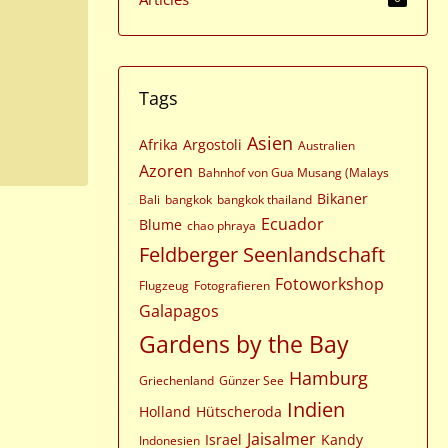
Tags
Asien
Afrika
Argostoli
Australien
Azoren
Bahnhof von Gua Musang (Malays
Bikaner
Bali
bangkok
bangkok thailand
Ecuador
Blume
chao phraya
Feldberger Seenlandschaft
Fotoworkshop
Flugzeug
Fotografieren
Galapagos
Gardens by the Bay
Hamburg
Griechenland
Günzer See
Indien
Holland
Hütscheroda
Jaisalmer
Israel
Kandy
Indonesien