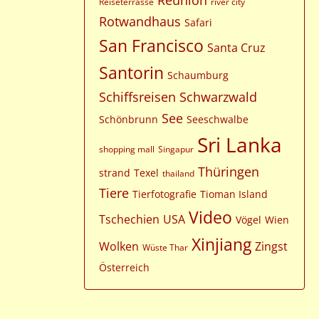
Reunion
Reiseterrasse
river city
Rotwandhaus
Safari
San Francisco
Santa Cruz
Santorin
Schaumburg
Schiffsreisen
Schwarzwald
See
Schönbrunn
Seeschwalbe
Sri Lanka
shopping mall
Singapur
Thüringen
strand
Texel
thailand
Tiere
Tierfotografie
Tioman Island
Video
Tschechien
USA
Vögel
Wien
Xinjiang
Wolken
Zingst
Wüste Thar
Österreich