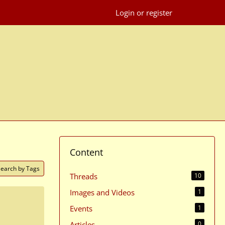
Login or register
Content
Search by Tags
Threads
10
Images and Videos
1
Events
1
Articles
0