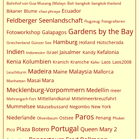
Bahnhof von Gua Musang (Malays
Bali
bangkok
bangkok thailand
Ecuador
Bikaner
Blume
chao phraya
Feldberger Seenlandschaft
Flugzeug
Fotografieren
Gardens by the Bay
Fotoworkshop
Galapagos
Hamburg
Holland
Hütscheroda
Griechenland
Günzer See
Indien
Jaisalmer
Kefalonia
Israel
Kandy
Indonesien
Kenia
Kolumbien
Kranich
Kraniche
Laos
Laos2008
Käfer
Madeira
Malaysia
Maine
Mallorca
Leuchtturm
Masai Mara
Manhattan
Mecklenburg-Vorpommern
Medellin
meer
Mittellandkanal
Mittelmeerkreuzfahrt
Mehrangarh Fort
Mummelsee
Mäusebussard
Negombo
New York
Paros
Niederlande
Ostsee
Penang
Olivenbaum
Phuket
Portugal
Plaza Botero
Queen Mary 2
Pico