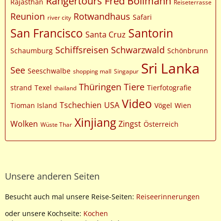
Rangertours Fred Bollmann
Rajasthan
Reiseterrasse
Reunion
Rotwandhaus
Safari
river city
San Francisco
Santorin
Santa Cruz
Schiffsreisen
Schwarzwald
Schaumburg
Schönbrunn
Sri Lanka
See
Seeschwalbe
shopping mall
Singapur
Thüringen
Tiere
strand
Texel
Tierfotografie
thailand
Video
Tschechien
USA
Tioman Island
Vögel
Wien
Xinjiang
Wolken
Zingst
Österreich
Wüste Thar
Unsere anderen Seiten
Besucht auch mal unsere Reise-Seiten:
Reiseerinnerungen
oder unsere Kochseite:
Kochen