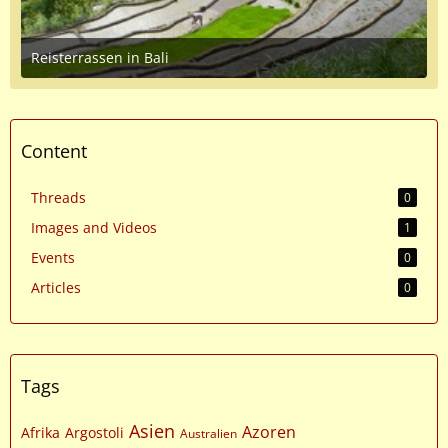
Reisterrassen in Bali
June 8, 2016 at 6:11 PM
2
Content
Threads
0
Images and Videos
1
Events
0
Articles
0
Tags
Asien
Azoren
Afrika
Argostoli
Australien