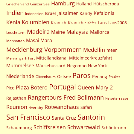
Hamburg
Holland
Hütscheroda
Griechenland
Günzer See
Indien
Jaisalmer
Kefalonia
Israel
Kandy
Indonesien
Kenia
Kolumbien
Kranich
Kraniche
Laos
Laos2008
Käfer
Madeira
Malaysia
Maine
Mallorca
Leuchtturm
Masai Mara
Manhattan
Mecklenburg-Vorpommern
Medellin
meer
Mittellandkanal
Mittelmeerkreuzfahrt
Mehrangarh Fort
Mummelsee
Mäusebussard
Negombo
New York
Paros
Niederlande
Ostsee
Penang
Olivenbaum
Phuket
Portugal
Plaza Botero
Queen Mary 2
Pico
Rangertours Fred Bollmann
Rajasthan
Reiseterrasse
Reunion
Rotwandhaus
Safari
river city
San Francisco
Santorin
Santa Cruz
Schiffsreisen
Schwarzwald
Schaumburg
Schönbrunn