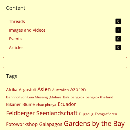
Content
Threads
0
Images and Videos
2
Events
0
Articles
0
Tags
Asien
Azoren
Afrika
Argostoli
Australien
Bahnhof von Gua Musang (Malays
Bali
bangkok
bangkok thailand
Ecuador
Bikaner
Blume
chao phraya
Feldberger Seenlandschaft
Flugzeug
Fotografieren
Gardens by the Bay
Fotoworkshop
Galapagos