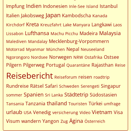
Indien
Impfung
Indonesien
Istanbul
Inle-See
Island
Japan
Italien
Jakobsweg
Kambodscha
Kanada
Kreta
Langkawi
Kirchdorf
Kreuzfahrt
Lake Manyara
Laos
Lufthansa
Malaysia
Madeira
Lissabon
Machu Picchu
Mecklenburg-Vorpommern
Malediven
Mandalay
Nepal
Motorrad
Myanmar
München
Neuseeland
Norwegen
Ostsee
Ngorongoro
Nordsee
NRW
Ostafrika
Pilgern
Pilgerweg
Portugal
Rajasthan
Quarantäne
Reise
Reisebericht
reisen
Reiseforum
roadtrip
Rundreise
Rätsel
Safari
Singapur
Schweden
Serengeti
Spanien
Städtetrip
Südostasien
sommer
Sri Lanka
thailand
Tanzania
Türkei
Tansania
Touristen
umfrage
urlaub
Vietnam
Venedig
Visa
USA
versicherung
Video
Ägina
Visum
wandern
Yangon
Zug
Österreich