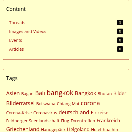
Content
Threads
3
Images and Videos
0
Events
0
Articles
0
Tags
bangkok
Bali
Asien
Bangkok
Bilder
Bagan
Bhutan
corona
Bilderrätsel
Botswana
Chiang Mai
deutschland
Einreise
Corona-Krise
Coronavirus
Frankreich
Feldberger Seenlandschaft
Flug
Forentreffen
Griechenland
Helgoland
Handgepäck
Hotel
hua hin