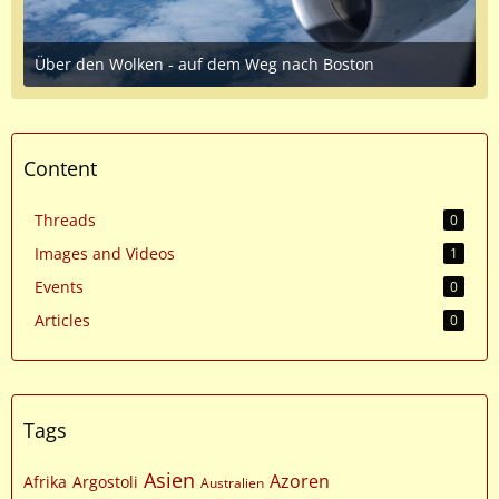
Über den Wolken - auf dem Weg nach Boston
October 19, 2016 at 1:50 AM
2
Content
Threads
0
Images and Videos
1
Events
0
Articles
0
Tags
Asien
Azoren
Afrika
Argostoli
Australien