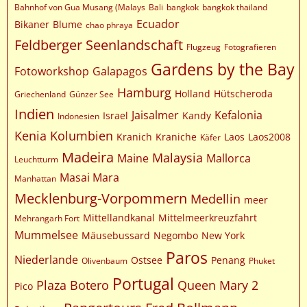
Bahnhof von Gua Musang (Malays
Bali
bangkok
bangkok thailand
Ecuador
Bikaner
Blume
chao phraya
Feldberger Seenlandschaft
Flugzeug
Fotografieren
Gardens by the Bay
Fotoworkshop
Galapagos
Hamburg
Holland
Hütscheroda
Griechenland
Günzer See
Indien
Jaisalmer
Kefalonia
Israel
Kandy
Indonesien
Kenia
Kolumbien
Kranich
Kraniche
Laos
Laos2008
Käfer
Madeira
Malaysia
Maine
Mallorca
Leuchtturm
Masai Mara
Manhattan
Mecklenburg-Vorpommern
Medellin
meer
Mittellandkanal
Mittelmeerkreuzfahrt
Mehrangarh Fort
Mummelsee
Mäusebussard
Negombo
New York
Paros
Niederlande
Ostsee
Penang
Olivenbaum
Phuket
Portugal
Plaza Botero
Queen Mary 2
Pico