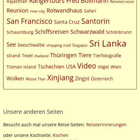
Rangertours Fred Bollmann
Rajasthan
Reiseterrasse
Reunion
Rotwandhaus
Safari
river city
San Francisco
Santorin
Santa Cruz
Schiffsreisen
Schwarzwald
Schaumburg
Schönbrunn
Sri Lanka
See
Seeschwalbe
shopping mall
Singapur
Thüringen
Tiere
strand
Texel
Tierfotografie
thailand
Video
Tschechien
USA
Tioman Island
Vögel
Wien
Xinjiang
Wolken
Zingst
Österreich
Wüste Thar
Unsere anderen Seiten
Besucht auch mal unsere Reise-Seiten:
Reiseerinnerungen
oder unsere Kochseite:
Kochen