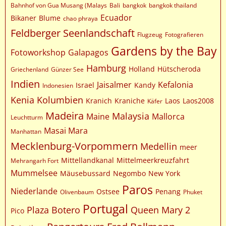
Bahnhof von Gua Musang (Malays
Bali
bangkok
bangkok thailand
Ecuador
Bikaner
Blume
chao phraya
Feldberger Seenlandschaft
Flugzeug
Fotografieren
Gardens by the Bay
Fotoworkshop
Galapagos
Hamburg
Holland
Hütscheroda
Griechenland
Günzer See
Indien
Jaisalmer
Kefalonia
Israel
Kandy
Indonesien
Kenia
Kolumbien
Kranich
Kraniche
Laos
Laos2008
Käfer
Madeira
Malaysia
Maine
Mallorca
Leuchtturm
Masai Mara
Manhattan
Mecklenburg-Vorpommern
Medellin
meer
Mittellandkanal
Mittelmeerkreuzfahrt
Mehrangarh Fort
Mummelsee
Mäusebussard
Negombo
New York
Paros
Niederlande
Ostsee
Penang
Olivenbaum
Phuket
Portugal
Plaza Botero
Queen Mary 2
Pico