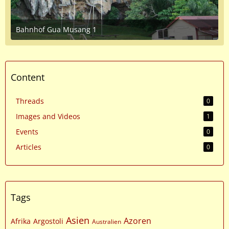
Bahnhof Gua Musang 1
June 11, 2016 at 9:17 PM
Content
Threads
0
Images and Videos
1
Events
0
Articles
0
Tags
Asien
Azoren
Afrika
Argostoli
Australien