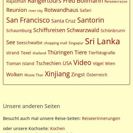
Rangertours Fred Bollmann
Rajasthan
Reiseterrasse
Reunion
Rotwandhaus
Safari
river city
San Francisco
Santorin
Santa Cruz
Schiffsreisen
Schwarzwald
Schaumburg
Schönbrunn
Sri Lanka
See
Seeschwalbe
shopping mall
Singapur
Thüringen
Tiere
strand
Texel
Tierfotografie
thailand
Video
Tschechien
USA
Tioman Island
Vögel
Wien
Xinjiang
Wolken
Zingst
Österreich
Wüste Thar
Unsere anderen Seiten
Besucht auch mal unsere Reise-Seiten:
Reiseerinnerungen
oder unsere Kochseite:
Kochen