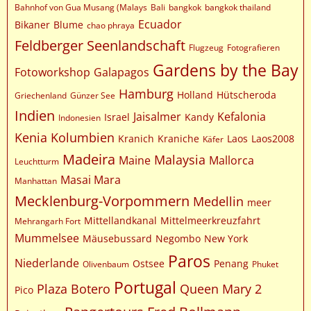
Bahnhof von Gua Musang (Malays
Bali
bangkok
bangkok thailand
Ecuador
Bikaner
Blume
chao phraya
Feldberger Seenlandschaft
Flugzeug
Fotografieren
Gardens by the Bay
Fotoworkshop
Galapagos
Hamburg
Holland
Hütscheroda
Griechenland
Günzer See
Indien
Jaisalmer
Kefalonia
Israel
Kandy
Indonesien
Kenia
Kolumbien
Kranich
Kraniche
Laos
Laos2008
Käfer
Madeira
Malaysia
Maine
Mallorca
Leuchtturm
Masai Mara
Manhattan
Mecklenburg-Vorpommern
Medellin
meer
Mittellandkanal
Mittelmeerkreuzfahrt
Mehrangarh Fort
Mummelsee
Mäusebussard
Negombo
New York
Paros
Niederlande
Ostsee
Penang
Olivenbaum
Phuket
Portugal
Plaza Botero
Queen Mary 2
Pico