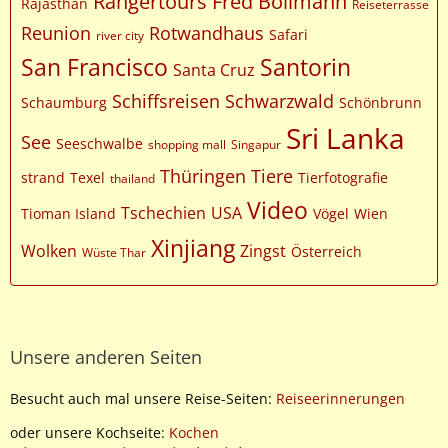
Rangertours Fred Bollmann
Rajasthan
Reiseterrasse
Reunion
Rotwandhaus
Safari
river city
San Francisco
Santorin
Santa Cruz
Schiffsreisen
Schwarzwald
Schaumburg
Schönbrunn
Sri Lanka
See
Seeschwalbe
shopping mall
Singapur
Thüringen
Tiere
strand
Texel
Tierfotografie
thailand
Video
Tschechien
USA
Tioman Island
Vögel
Wien
Xinjiang
Wolken
Zingst
Österreich
Wüste Thar
Unsere anderen Seiten
Besucht auch mal unsere Reise-Seiten:
Reiseerinnerungen
oder unsere Kochseite:
Kochen