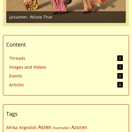
Jaisalmer, Wüste Thar
June 17, 2016 at 7:23 AM
1
Content
Threads
0
Images and Videos
1
Events
0
Articles
0
Tags
Asien
Azoren
Afrika
Argostoli
Australien