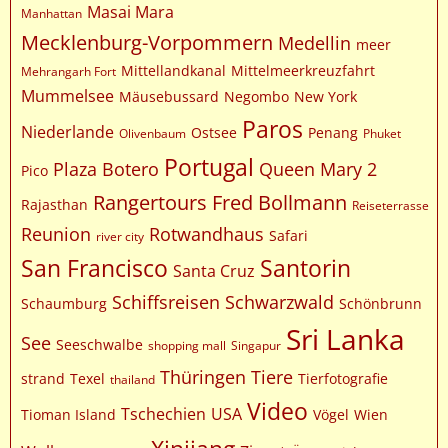
Masai Mara
Manhattan
Mecklenburg-Vorpommern
Medellin
meer
Mittellandkanal
Mittelmeerkreuzfahrt
Mehrangarh Fort
Mummelsee
Mäusebussard
Negombo
New York
Paros
Niederlande
Ostsee
Penang
Olivenbaum
Phuket
Portugal
Plaza Botero
Queen Mary 2
Pico
Rangertours Fred Bollmann
Rajasthan
Reiseterrasse
Reunion
Rotwandhaus
Safari
river city
San Francisco
Santorin
Santa Cruz
Schiffsreisen
Schwarzwald
Schaumburg
Schönbrunn
Sri Lanka
See
Seeschwalbe
shopping mall
Singapur
Thüringen
Tiere
strand
Texel
Tierfotografie
thailand
Video
Tschechien
USA
Tioman Island
Vögel
Wien