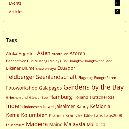
Events
0
Articles
0
Tags
Asien
Azoren
Afrika
Argostoli
Australien
Bahnhof von Gua Musang (Malays
Bali
bangkok
bangkok thailand
Ecuador
Bikaner
Blume
chao phraya
Feldberger Seenlandschaft
Flugzeug
Fotografieren
Gardens by the Bay
Fotoworkshop
Galapagos
Hamburg
Holland
Hütscheroda
Griechenland
Günzer See
Indien
Jaisalmer
Kefalonia
Israel
Kandy
Indonesien
Kenia
Kolumbien
Kranich
Kraniche
Laos
Laos2008
Käfer
Madeira
Malaysia
Maine
Mallorca
Leuchtturm