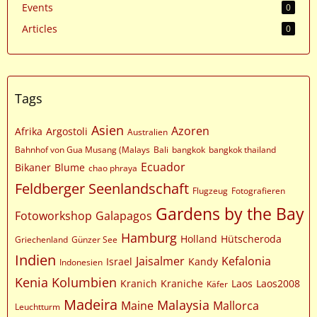
Events
0
Articles
0
Tags
Asien
Azoren
Afrika
Argostoli
Australien
Bahnhof von Gua Musang (Malays
Bali
bangkok
bangkok thailand
Ecuador
Bikaner
Blume
chao phraya
Feldberger Seenlandschaft
Flugzeug
Fotografieren
Gardens by the Bay
Fotoworkshop
Galapagos
Hamburg
Holland
Hütscheroda
Griechenland
Günzer See
Indien
Jaisalmer
Kefalonia
Israel
Kandy
Indonesien
Kenia
Kolumbien
Kranich
Kraniche
Laos
Laos2008
Käfer
Madeira
Malaysia
Maine
Mallorca
Leuchtturm