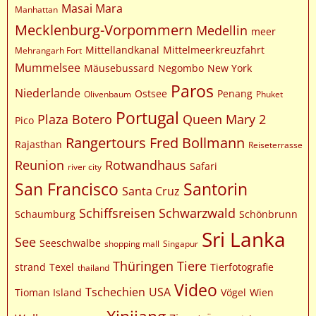
Masai Mara
Manhattan
Mecklenburg-Vorpommern
Medellin
meer
Mittellandkanal
Mittelmeerkreuzfahrt
Mehrangarh Fort
Mummelsee
Mäusebussard
Negombo
New York
Paros
Niederlande
Ostsee
Penang
Olivenbaum
Phuket
Portugal
Plaza Botero
Queen Mary 2
Pico
Rangertours Fred Bollmann
Rajasthan
Reiseterrasse
Reunion
Rotwandhaus
Safari
river city
San Francisco
Santorin
Santa Cruz
Schiffsreisen
Schwarzwald
Schaumburg
Schönbrunn
Sri Lanka
See
Seeschwalbe
shopping mall
Singapur
Thüringen
Tiere
strand
Texel
Tierfotografie
thailand
Video
Tschechien
USA
Tioman Island
Vögel
Wien