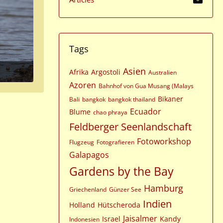
Tags
Asien
Afrika
Argostoli
Australien
Azoren
Bahnhof von Gua Musang (Malays
Bikaner
Bali
bangkok
bangkok thailand
Ecuador
Blume
chao phraya
Feldberger Seenlandschaft
Fotoworkshop
Flugzeug
Fotografieren
Galapagos
Gardens by the Bay
Hamburg
Griechenland
Günzer See
Indien
Holland
Hütscheroda
Jaisalmer
Israel
Kandy
Indonesien