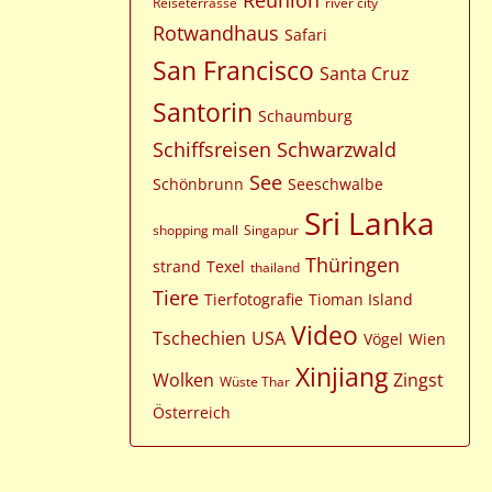
Reunion
Reiseterrasse
river city
Rotwandhaus
Safari
San Francisco
Santa Cruz
Santorin
Schaumburg
Schiffsreisen
Schwarzwald
See
Schönbrunn
Seeschwalbe
Sri Lanka
shopping mall
Singapur
Thüringen
strand
Texel
thailand
Tiere
Tierfotografie
Tioman Island
Video
Tschechien
USA
Vögel
Wien
Xinjiang
Wolken
Zingst
Wüste Thar
Österreich