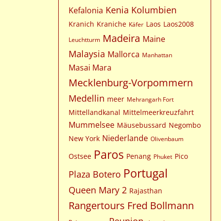
Kenia
Kolumbien
Kefalonia
Kranich
Kraniche
Laos
Laos2008
Käfer
Madeira
Maine
Leuchtturm
Malaysia
Mallorca
Manhattan
Masai Mara
Mecklenburg-Vorpommern
Medellin
meer
Mehrangarh Fort
Mittellandkanal
Mittelmeerkreuzfahrt
Mummelsee
Mäusebussard
Negombo
Niederlande
New York
Olivenbaum
Paros
Ostsee
Penang
Pico
Phuket
Portugal
Plaza Botero
Queen Mary 2
Rajasthan
Rangertours Fred Bollmann