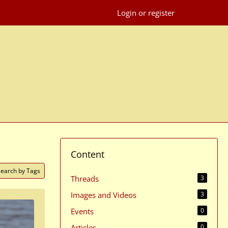
Login or register
Content
Search by Tags
Threads
3
Images and Videos
3
Events
0
Articles
0