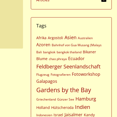
Tags
Asien
Afrika
Argostoli
Australien
Azoren
Bahnhof von Gua Musang (Malays
Bikaner
Bali
bangkok
bangkok thailand
Ecuador
Blume
chao phraya
Feldberger Seenlandschaft
Fotoworkshop
Flugzeug
Fotografieren
Galapagos
Gardens by the Bay
Hamburg
Griechenland
Günzer See
Indien
Holland
Hütscheroda
Jaisalmer
Israel
Kandy
Indonesien