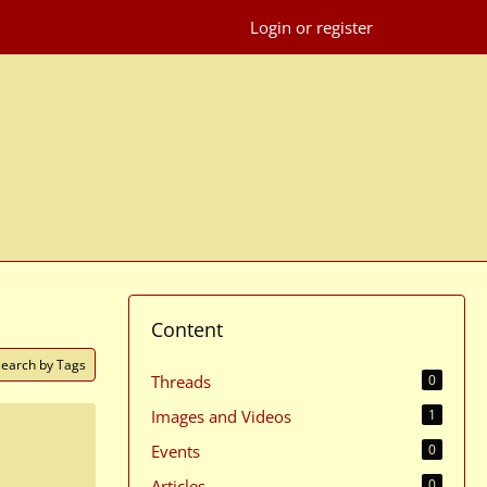
Login or register
Content
Search by Tags
Threads
0
Images and Videos
1
Events
0
Articles
0