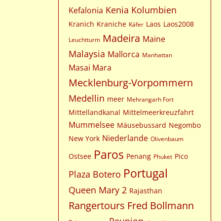
Kenia
Kolumbien
Kefalonia
Kranich
Kraniche
Laos
Laos2008
Käfer
Madeira
Maine
Leuchtturm
Malaysia
Mallorca
Manhattan
Masai Mara
Mecklenburg-Vorpommern
Medellin
meer
Mehrangarh Fort
Mittellandkanal
Mittelmeerkreuzfahrt
Mummelsee
Mäusebussard
Negombo
Niederlande
New York
Olivenbaum
Paros
Ostsee
Penang
Pico
Phuket
Portugal
Plaza Botero
Queen Mary 2
Rajasthan
Rangertours Fred Bollmann