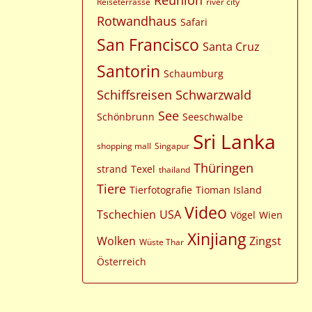
Reunion
Reiseterrasse
river city
Rotwandhaus
Safari
San Francisco
Santa Cruz
Santorin
Schaumburg
Schiffsreisen
Schwarzwald
See
Schönbrunn
Seeschwalbe
Sri Lanka
shopping mall
Singapur
Thüringen
strand
Texel
thailand
Tiere
Tierfotografie
Tioman Island
Video
Tschechien
USA
Vögel
Wien
Xinjiang
Wolken
Zingst
Wüste Thar
Österreich