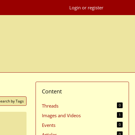
Login or register
Content
Search by Tags
Threads
0
Images and Videos
1
Events
0
Articles
0