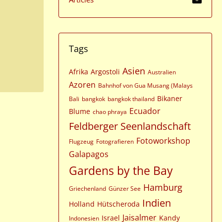
Tags
Asien
Afrika
Argostoli
Australien
Azoren
Bahnhof von Gua Musang (Malays
Bikaner
Bali
bangkok
bangkok thailand
Ecuador
Blume
chao phraya
Feldberger Seenlandschaft
Fotoworkshop
Flugzeug
Fotografieren
Galapagos
Gardens by the Bay
Hamburg
Griechenland
Günzer See
Indien
Holland
Hütscheroda
Jaisalmer
Israel
Kandy
Indonesien