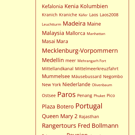
Kenia
Kolumbien
Kefalonia
Kranich
Kraniche
Laos
Laos2008
Käfer
Madeira
Maine
Leuchtturm
Malaysia
Mallorca
Manhattan
Masai Mara
Mecklenburg-Vorpommern
Medellin
meer
Mehrangarh Fort
Mittellandkanal
Mittelmeerkreuzfahrt
Mummelsee
Mäusebussard
Negombo
Niederlande
New York
Olivenbaum
Paros
Ostsee
Penang
Pico
Phuket
Portugal
Plaza Botero
Queen Mary 2
Rajasthan
Rangertours Fred Bollmann