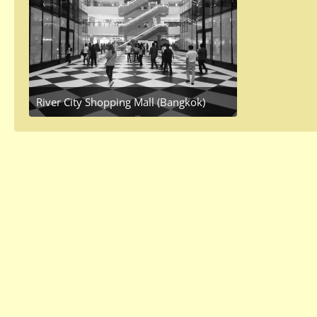
River City Shopping Mall (Bangkok)
June 7, 2016 at 10:08 AM
1