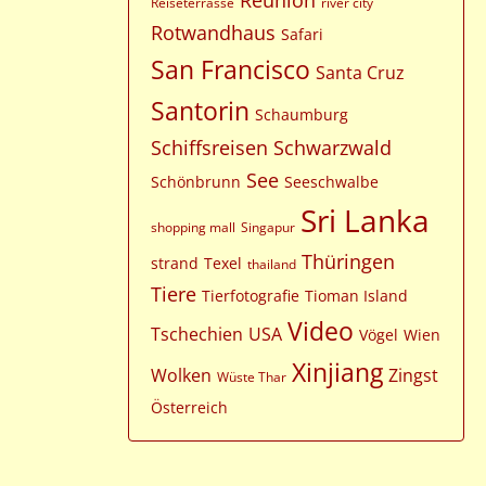
Reunion
Reiseterrasse
river city
Rotwandhaus
Safari
San Francisco
Santa Cruz
Santorin
Schaumburg
Schiffsreisen
Schwarzwald
See
Schönbrunn
Seeschwalbe
Sri Lanka
shopping mall
Singapur
Thüringen
strand
Texel
thailand
Tiere
Tierfotografie
Tioman Island
Video
Tschechien
USA
Vögel
Wien
Xinjiang
Wolken
Zingst
Wüste Thar
Österreich