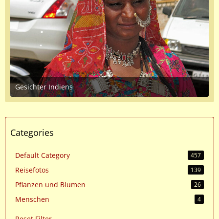
Gesichter Indiens
June 7, 2016 at 10:14 AM
Categories
Default Category
457
Reisefotos
139
Pflanzen und Blumen
26
Menschen
4
Reset Filter