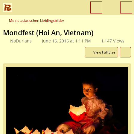
Meine asiatischen Lieblingsbilder
Mondfest (Hoi An, Vietnam)
NoDurians
June 16, 2016 at 1:11 PM
1,147 Views
View Full Size