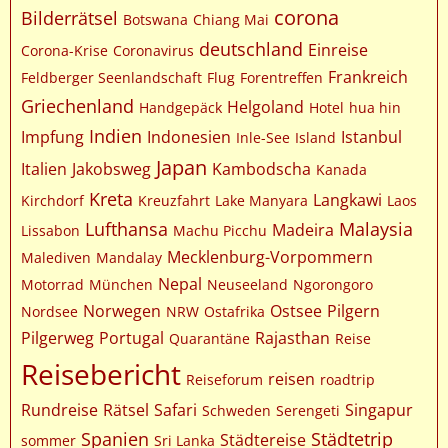
corona
Bilderrätsel
Botswana
Chiang Mai
deutschland
Einreise
Corona-Krise
Coronavirus
Frankreich
Feldberger Seenlandschaft
Flug
Forentreffen
Griechenland
Helgoland
Handgepäck
Hotel
hua hin
Indien
Impfung
Indonesien
Istanbul
Inle-See
Island
Japan
Italien
Jakobsweg
Kambodscha
Kanada
Kreta
Langkawi
Kirchdorf
Kreuzfahrt
Lake Manyara
Laos
Lufthansa
Malaysia
Madeira
Lissabon
Machu Picchu
Mecklenburg-Vorpommern
Malediven
Mandalay
Nepal
Motorrad
München
Neuseeland
Ngorongoro
Norwegen
Ostsee
Pilgern
Nordsee
NRW
Ostafrika
Pilgerweg
Portugal
Rajasthan
Quarantäne
Reise
Reisebericht
reisen
Reiseforum
roadtrip
Rundreise
Rätsel
Safari
Singapur
Schweden
Serengeti
Spanien
Städtetrip
Städtereise
sommer
Sri Lanka