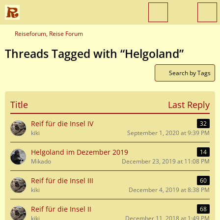
Reiseforum, Reise Forum
Threads Tagged with “Helgoland”
Search by Tags
Title
Last Reply
Reif für die Insel IV
32
kiki
September 1, 2020 at 9:39 PM
Helgoland im Dezember 2019
14
Mikado
December 23, 2019 at 11:08 PM
Reif für die Insel III
60
kiki
December 4, 2019 at 8:38 PM
Reif für die Insel II
68
kiki
December 11, 2018 at 1:49 PM