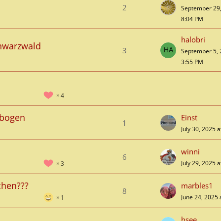
2
September 29,
8:04 PM
halobri
chwarzwald
3
September 5, 
3:55 PM
4
rbogen
Einst
1
July 30, 2025 
winni
6
July 29, 2025 
3
hen???
marbles1
8
June 24, 2025 
1
hsee