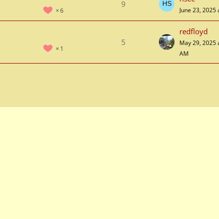
9
June 23, 2025 
6
redfloyd
5
May 29, 2025 
1
AM