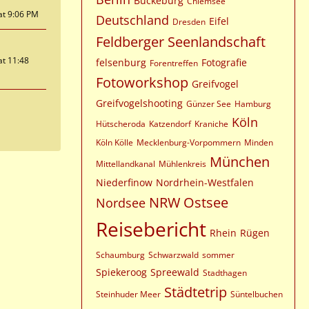
Bückeburg
Chiemsee
at 9:06 PM
Deutschland
Eifel
Dresden
Feldberger Seenlandschaft
at 11:48
felsenburg
Fotografie
Forentreffen
Fotoworkshop
Greifvogel
Greifvogelshooting
Günzer See
Hamburg
Köln
Hütscheroda
Katzendorf
Kraniche
Köln Kölle
Mecklenburg-Vorpommern
Minden
München
Mittellandkanal
Mühlenkreis
Niederfinow
Nordrhein-Westfalen
NRW
Ostsee
Nordsee
Reisebericht
Rhein
Rügen
Schaumburg
Schwarzwald
sommer
Spiekeroog
Spreewald
Stadthagen
Städtetrip
Steinhuder Meer
Süntelbuchen