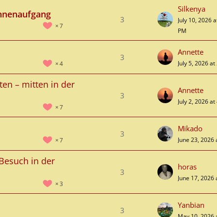
Silkenya
nnenaufgang
3
July 10, 2026 a
7
PM
Annette
3
July 5, 2026 a
4
ten – mitten in der
Annette
3
July 2, 2026 a
7
Mikado
3
June 23, 2026 
7
 Besuch in der
horas
3
June 17, 2026 
3
Yanbian
3
May 10, 2026 