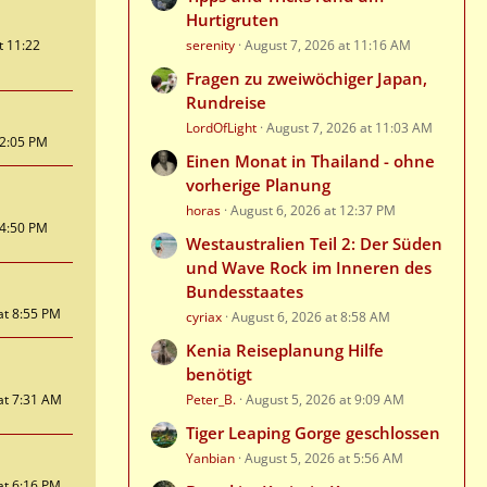
Hurtigruten
t 11:22
serenity
August 7, 2026 at 11:16 AM
Fragen zu zweiwöchiger Japan,
Rundreise
LordOfLight
August 7, 2026 at 11:03 AM
t 2:05 PM
Einen Monat in Thailand - ohne
vorherige Planung
horas
August 6, 2026 at 12:37 PM
t 4:50 PM
Westaustralien Teil 2: Der Süden
und Wave Rock im Inneren des
Bundesstaates
at 8:55 PM
cyriax
August 6, 2026 at 8:58 AM
Kenia Reiseplanung Hilfe
benötigt
at 7:31 AM
Peter_B.
August 5, 2026 at 9:09 AM
Tiger Leaping Gorge geschlossen
Yanbian
August 5, 2026 at 5:56 AM
at 6:16 PM