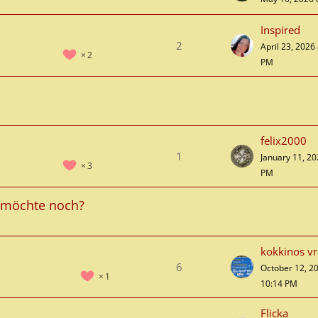
Inspired
2
April 23, 2026
2
PM
felix2000
1
January 11, 20
3
PM
r möchte noch?
kokkinos v
6
October 12, 2
1
10:14 PM
Flicka