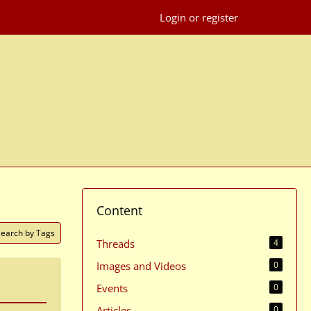
Login or register
Content
Search by Tags
Threads
4
Images and Videos
0
Events
0
Articles
0