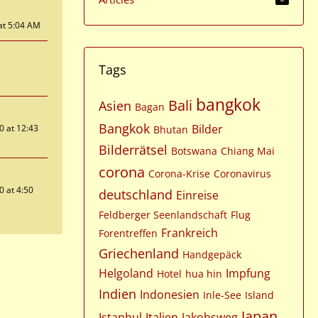
at 5:04 AM
Tags
bangkok
Bali
Asien
Bagan
Bangkok
Bilder
0 at 12:43
Bhutan
Bilderrätsel
Botswana
Chiang Mai
corona
Corona-Krise
Coronavirus
0 at 4:50
deutschland
Einreise
Feldberger Seenlandschaft
Flug
Frankreich
Forentreffen
Griechenland
Handgepäck
Helgoland
Impfung
Hotel
hua hin
Indien
Indonesien
Inle-See
Island
Japan
Istanbul
Italien
Jakobsweg