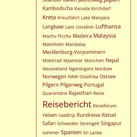
Kambodscha
Kanada
Kirchdorf
Kreta
Kreuzfahrt
Lake Manyara
Lufthansa
Langkawi
Laos
Lissabon
Malaysia
Madeira
Machu Picchu
Malediven
Mandalay
Mecklenburg-Vorpommern
Nepal
Motorrad
Myanmar
München
Neuseeland
Ngorongoro
Nordsee
Norwegen
Ostsee
NRW
Ostafrika
Pilgern
Pilgerweg
Portugal
Rajasthan
Quarantäne
Reise
Reisebericht
Reiseforum
reisen
Rundreise
Rätsel
roadtrip
Safari
Singapur
Schweden
Serengeti
Spanien
sommer
Sri Lanka