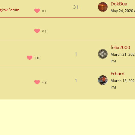
DokBua
31
ngkok Forum
May 24, 2020 
1
1
felix2000
1
March 21, 202
6
PM
Erhard
1
March 15, 202
3
PM