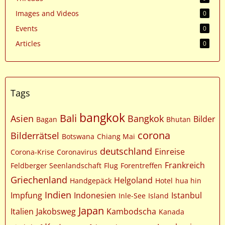
Images and Videos
0
Events
0
Articles
0
Tags
bangkok
Bali
Asien
Bangkok
Bilder
Bagan
Bhutan
corona
Bilderrätsel
Botswana
Chiang Mai
deutschland
Einreise
Corona-Krise
Coronavirus
Frankreich
Feldberger Seenlandschaft
Flug
Forentreffen
Griechenland
Helgoland
Handgepäck
Hotel
hua hin
Indien
Impfung
Indonesien
Istanbul
Inle-See
Island
Japan
Italien
Jakobsweg
Kambodscha
Kanada