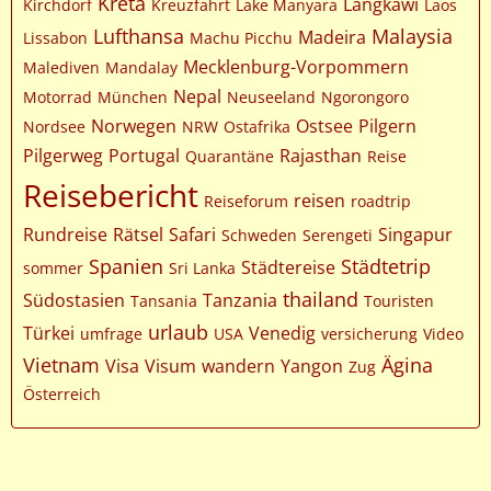
Kreta
Langkawi
Kirchdorf
Kreuzfahrt
Lake Manyara
Laos
Lufthansa
Malaysia
Madeira
Lissabon
Machu Picchu
Mecklenburg-Vorpommern
Malediven
Mandalay
Nepal
Motorrad
München
Neuseeland
Ngorongoro
Norwegen
Ostsee
Pilgern
Nordsee
NRW
Ostafrika
Pilgerweg
Portugal
Rajasthan
Quarantäne
Reise
Reisebericht
reisen
Reiseforum
roadtrip
Rundreise
Rätsel
Safari
Singapur
Schweden
Serengeti
Spanien
Städtetrip
Städtereise
sommer
Sri Lanka
thailand
Südostasien
Tanzania
Tansania
Touristen
urlaub
Türkei
Venedig
umfrage
USA
versicherung
Video
Vietnam
Ägina
Visa
Visum
wandern
Yangon
Zug
Österreich