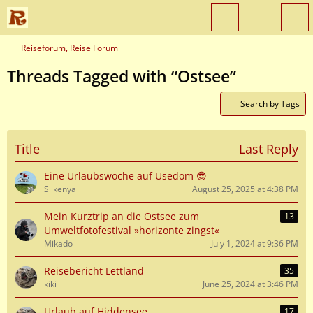
Reiseforum, Reise Forum
Threads Tagged with “Ostsee”
Search by Tags
Title
Last Reply
Eine Urlaubswoche auf Usedom 😎
Silkenya
August 25, 2025 at 4:38 PM
Mein Kurztrip an die Ostsee zum
13
Umweltfotofestival »horizonte zingst«
Mikado
July 1, 2024 at 9:36 PM
Reisebericht Lettland
35
kiki
June 25, 2024 at 3:46 PM
Urlaub auf Hiddensee
17