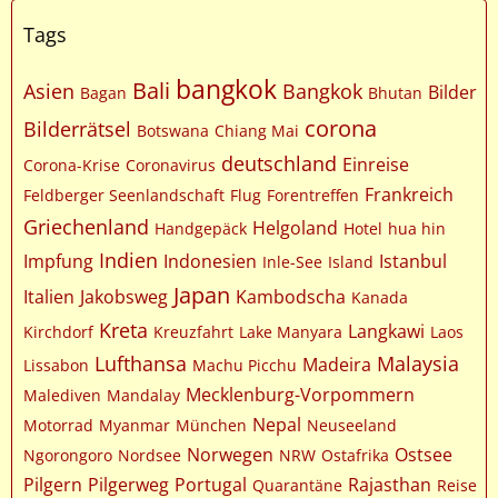
Tags
bangkok
Bali
Asien
Bangkok
Bilder
Bagan
Bhutan
corona
Bilderrätsel
Botswana
Chiang Mai
deutschland
Einreise
Corona-Krise
Coronavirus
Frankreich
Feldberger Seenlandschaft
Flug
Forentreffen
Griechenland
Helgoland
Handgepäck
Hotel
hua hin
Indien
Impfung
Indonesien
Istanbul
Inle-See
Island
Japan
Italien
Jakobsweg
Kambodscha
Kanada
Kreta
Langkawi
Kirchdorf
Kreuzfahrt
Lake Manyara
Laos
Lufthansa
Malaysia
Madeira
Lissabon
Machu Picchu
Mecklenburg-Vorpommern
Malediven
Mandalay
Nepal
Motorrad
Myanmar
München
Neuseeland
Norwegen
Ostsee
Ngorongoro
Nordsee
NRW
Ostafrika
Pilgern
Pilgerweg
Portugal
Rajasthan
Quarantäne
Reise