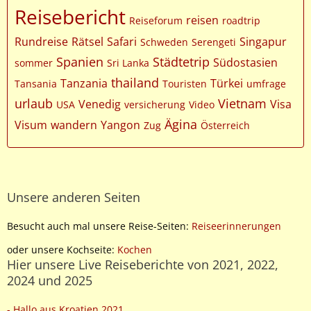
Reisebericht
reisen
Reiseforum
roadtrip
Rundreise
Rätsel
Safari
Singapur
Schweden
Serengeti
Spanien
Städtetrip
Südostasien
sommer
Sri Lanka
thailand
Tanzania
Türkei
Tansania
Touristen
umfrage
urlaub
Vietnam
Venedig
Visa
USA
versicherung
Video
Ägina
Visum
wandern
Yangon
Zug
Österreich
Unsere anderen Seiten
Besucht auch mal unsere Reise-Seiten:
Reiseerinnerungen
oder unsere Kochseite:
Kochen
Hier unsere Live Reiseberichte von 2021, 2022,
2024 und 2025
- Hallo aus Kroatien 2021
,