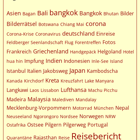
bangkok
Bali
Asien
Bangkok
Bilder
Bagan
Bhutan
corona
Bilderrätsel
Botswana
Chiang Mai
deutschland
Einreise
Corona-Krise
Coronavirus
Fotos
Feldberger Seenlandschaft
Flug
Forentreffen
Griechenland
Frankreich
Helgoland
Handgepäck
Hotel
Indien
Impfung
Indonesien
hua hin
Inle-See
Island
Japan
Istanbul
Italien
Jakobsweg
Kambodscha
Kreta
Kanada
Kirchdorf
Kreuzfahrt
Lake Manyara
Lufthansa
Langkawi
Laos
Lissabon
Machu Picchu
Malaysia
Madeira
Malediven
Mandalay
Mecklenburg-Vorpommern
Nepal
Motorrad
München
Norwegen
Neuseeland
Ngorongoro
Nordsee
NRW
Ostsee
Pilgern
Pilgerweg
Portugal
Ostafrika
Reisebericht
Rajasthan
Quarantäne
Reise